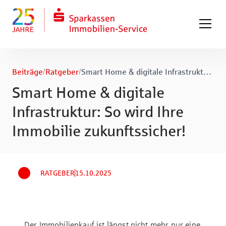
Zum Hauptinhalt springen
Zum Fuß springen
Beiträge
/
Ratgeber
/
Smart Home & digitale Infrastruktur: So wird Ihre Immobilie zukunftssicher!
Smart Home & digitale
Infrastruktur: So wird Ihre
Immobilie zukunftssicher!
RATGEBER
15.10.2025
Der Immobilienkauf ist längst nicht mehr nur eine