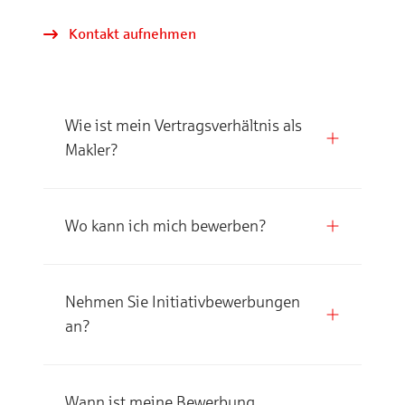
Kontakt aufnehmen
Wie ist mein Vertrags­verhältnis als
Makler?
Wo kann ich mich bewerben?
Online-Bewerbungs­
Nehmen Sie Initiativ­bewerbungen
formular
an?
Wann ist meine Bewerbung