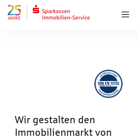
Zum Hauptinhalt springen
Zum Fuß springen
Wir gestalten den
Immobilien­markt von