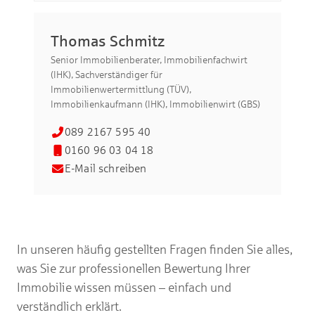
Thomas Schmitz
Ch
Senior Immobilienberater, Immobilienfachwirt
Sen
(IHK), Sachverständiger für
(IH
Immobilienwertermittlung (TÜV),
Sac
Immobilienkaufmann (IHK), Immobilienwirt (GBS)
(TÜ
089 2167 595 40
0160 96 03 04 18
E-Mail schreiben
In unseren häufig gestellten Fragen finden Sie alles,
was Sie zur professionellen Bewertung Ihrer
Immobilie wissen müssen – einfach und
verständlich erklärt.