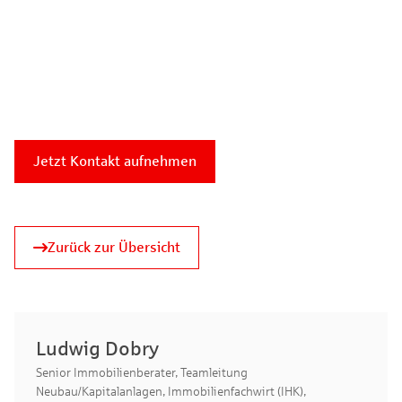
Die Position der Markierung dient nur als Orientierungshilfe und
Jetzt Kontakt aufnehmen
stellt nicht die exakte Position dar.
Zurück zur Übersicht
Ludwig Dobry
Senior Immobilienberater, Teamleitung
Neubau/Kapitalanlagen, Immobilienfachwirt (IHK),