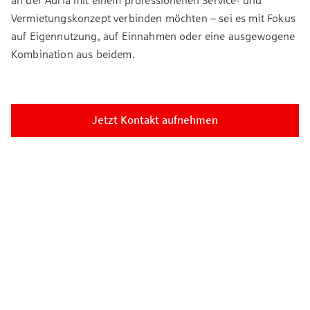
an der Adria mit einem professionellen Service- und
Vermietungskonzept verbinden möchten – sei es mit Fokus
auf Eigennutzung, auf Einnahmen oder eine ausgewogene
Kombination aus beidem.
Jetzt Kontakt aufnehmen
Wohnungsangebot
12 Einheiten
ab ca. 70 m²
ab 3 Zimmer
ab 299.000 €