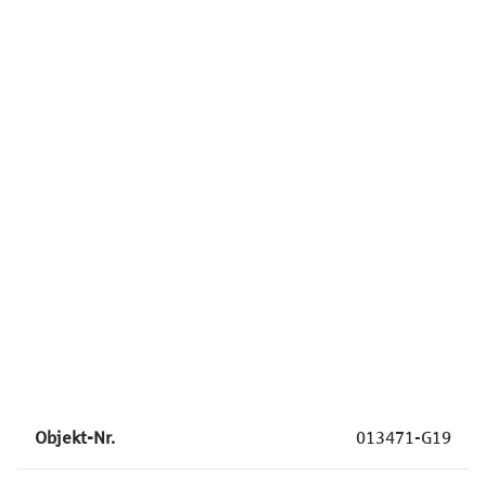
4 Zimmer
160 m²
ab 799.000 €
Objekt-Nr.
013471-G19