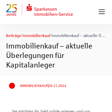
Zum Hauptinhalt springen
Zum Fuß springen
Beiträge
/
Immobilienkauf
/
Immobilienkauf – aktuelle Überlegungen für Kapitalanleger
Immobilienkauf – aktuelle
Überlegungen für
Kapitalanleger
IMMOBILIENKAUF
26.11.2024
Sie möchten Ihr Geld solide anlegen und von