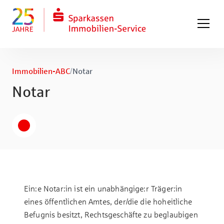
Zum Hauptinhalt springen
Zum Fuß springen
Immobilien-ABC
/
No­tar
No­tar
Ein:e Notar:in ist ein unabhängige:r Träger:in
eines öffentlichen Amtes, der/die die hoheitliche
Befugnis besitzt, Rechtsgeschäfte zu beglaubigen