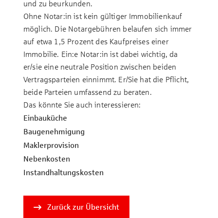
und zu beurkunden.
Ohne Notar:in ist kein gültiger Immobilienkauf
möglich. Die Notargebühren belaufen sich immer
auf etwa 1,5 Prozent des Kaufpreises einer
Immobilie. Ein:e Notar:in ist dabei wichtig, da
er/sie eine neutrale Position zwischen beiden
Vertragsparteien einnimmt. Er/Sie hat die Pflicht,
beide Parteien umfassend zu beraten.
Das könnte Sie auch interessieren:
Ein­bau­küche
Bau­ge­neh­mi­gung
Maklerprovision
Ne­ben­kos­ten
In­stand­hal­tungs­­kos­ten
Zurück zur Übersicht