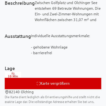
Beschreibung
Zwischen Golfplatz und Olchinger See
entstehen 69 Betreute Wohnungen. Die
Ein- und Zwei-Zimmer-Wohnungen mit
Wohnflächen zwischen 31,07 m² und
45,55 m² überzeugen mit durchdachten
Grundrissen. Das Gebäude wird zudem
Ausstattung
Individuelle Ausstattungsmerkmale:
vollständig barrierefrei gestaltet.
Elektrische Rollos, praktische
- gehobene Wohnlage
Schiebetüren in einem Teil der Räume
- barrierefrei
sowie ebenerdige Duschen ohne
Stolperkante sorgen für ein Höchstmaß
an Komfort. Großzügige Fensterfronten
Lage
lassen viel Tageslicht in die Räume und
schaffen eine angenehme
10 Min
Wohnatmosphäre. Die Wohnungen
Karte vergrößern
bieten sich für Eigennutzer als auch zur
82140 Olching
Kapitalanlage an.
Die Karte dient lediglich als Orientierungshilfe und stellt nicht die
exakte Lage dar. Die vollständige Adresse erhalten Sie bei uns.