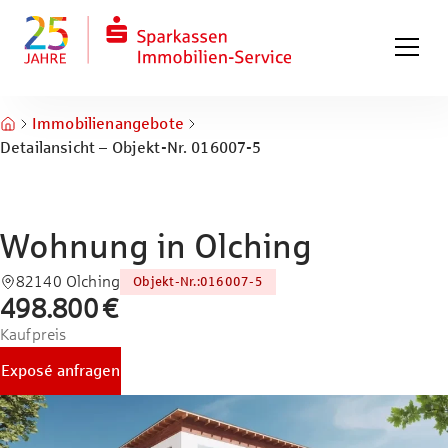
Zum Hauptinhalt springen
Zum Fuß springen
Immobilienangebote
Detailansicht – Objekt-Nr. 016007-5
Wohnung in Olching
82140 Olching
Objekt-Nr.
:
016007-5
498.800 €
Kaufpreis
Exposé anfragen