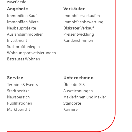
zuverlässig.
Umgebung durch ihre Nähe zu den Naturgebieten aus,
Angebote
Verkäufer
sodass Spaziergänge und Freizeitaktivitäten stets direkt
Immobilien Kauf
Immobilie verkaufen
vor der Tür beginnen können.
Immobilien Miete
Immobilienbewertung
Neubauprojekte
Diskreter Verkauf
Oberschleißheim ist nicht nur ein Ort zum Leben, sondern
Auslandsimmobilien
Preisentwicklung
ein Ort zum Wohlfühlen. Die Ruhe des ländlichen Raums,
Investment
Kundenstimmen
kombiniert mit der Nähe zu einer der spannendsten
Suchprofil anlegen
Großstädte Europas, macht Oberschleißheim zu einem
Wohnungsprivatisierungen
Betreutes Wohnen
idealen Rückzugsort. Hier finden Sie ein Zuhause, das
gleichzeitig Geborgenheit und eine hohe Lebensqualität
bietet.
Service
Unternehmen
Termine & Events
Über die SIS
Oberschleißheim – ein einzigartiger Ort, an dem Leben
Stadtbezirke
Auszeichnungen
und Natur in perfektem Einklang stehen.
Newsbereich
Maklerinnen und Makler
Publikationen
Standorte
Marktbericht
Karriere