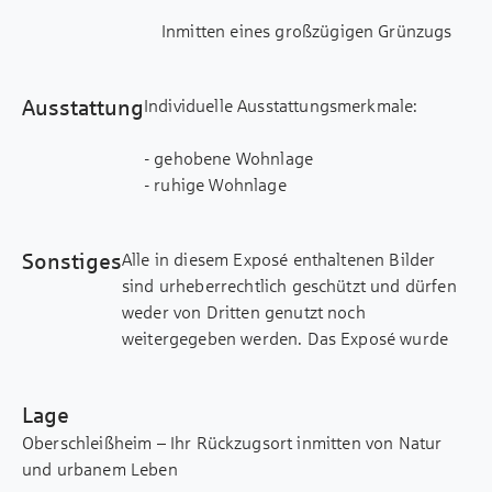
Inmitten eines großzügigen Grünzugs
entstehen sechs moderne
Wohngebäude, die insgesamt 148
Ausstattung
Individuelle Ausstattungsmerkmale:
hochwertige Eigentumswohnungen
bieten. Die klare Linienführung,
- gehobene Wohnlage
zeitgemäße Architektur und eine
- ruhige Wohnlage
durchdachte Planung verleihen dem
- Balkon/Loggia/Terrasse
Projekt eine besondere Note. Große,
- elektrische Rollläden
lichtdurchflutete Fensterflächen
Sonstiges
Alle in diesem Exposé enthaltenen Bilder
- Wasch-/ Trockenraum
schaffen eine helle und freundliche
sind urheberrechtlich geschützt und dürfen
- Fahrradraum/ -keller
Atmosphäre. Abhängig von der Lage
weder von Dritten genutzt noch
und Ausrichtung verfügen die
weitergegeben werden. Das Exposé wurde
Die Wohnungen in diesem exklusiven
Wohnungen über Terrassen, Balkone,
mit größter Sorgfalt erstellt. Sämtliche
Wohnensemble bieten höchsten
Loggien oder großzügige
Angaben zum Objekt basieren auf
Wohnkomfort und individuell gestaltete
Dachterrassen. Mit einer Wohnfläche
Lage
Informationen des Verkäufers. Für die
Räume, die keine Wünsche offenlassen.
von ca. 35 bis ca. 112 m² und
Oberschleißheim – Ihr Rückzugsort inmitten von Natur
Richtigkeit, Vollständigkeit oder Aktualität
Grundrissen von 1 bis 4 Zimmern ist für
und urbanem Leben
der Angaben übernehmen wir keine Haftung.
- Großzügige, raumhohe Fensterelemente
jeden Bedarf und Lebensstil etwas