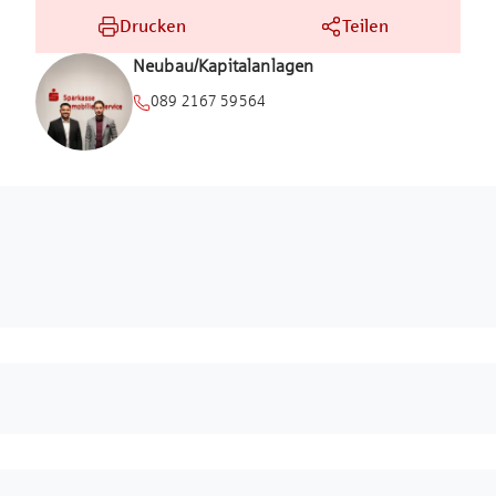
die den Alltag seiner Bewohner angenehm und
Drucken
Teilen
unkompliziert gestaltet. Von Supermärkten und
Neubau/Kapitalanlagen
Einzelhandelsgeschäften über gemütliche Cafés und
Restaurants bis hin zu Arztpraxen ist alles, was man für
089 2167 59564
den täglichen Bedarf benötigt, direkt vor der Tür. Für
Familien ist zudem die hohe Dichte an Schulen und
Kindergärten ein großer Vorteil, ebenso wie die
zahlreichen Freizeitmöglichkeiten. Sportvereine, kulturelle
Veranstaltungen und das nahegelegene Freizeitbad
bereichern das Leben in Oberschleißheim und tragen
maßgeblich zur Lebensqualität bei.
Exzellente Anbindung und optimale Erreichbarkeit
Die verkehrstechnische Anbindung Oberschleißheims ist
herausragend. Die S-Bahn-Station, die nur wenige
Minuten entfernt ist, bringt Pendler in kürzester Zeit ins
Zentrum Münchens – ideal für Berufspendler, die das