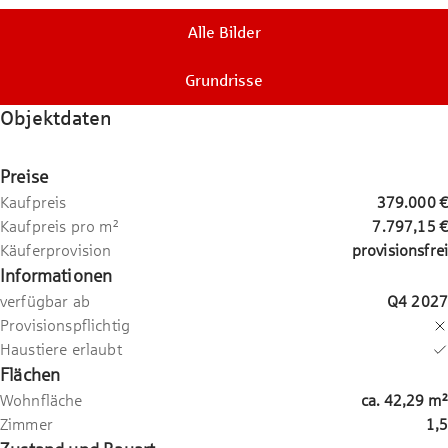
Alle Bilder
Grundrisse
Objektdaten
Preise
Kaufpreis
379.000 €
Kaufpreis pro m²
7.797,15 €
Käuferprovision
provisionsfrei
Informationen
verfügbar ab
Q4 2027
Provisionspflichtig
Haustiere erlaubt
Flächen
Wohnfläche
ca.
42,29
m²
Zimmer
1,5