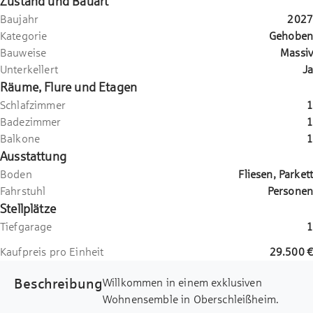
Zustand und Bauart
Baujahr
2027
Kategorie
Gehoben
Bauweise
Massiv
Unterkellert
Ja
Räume, Flure und Etagen
Schlafzimmer
1
Badezimmer
1
Balkone
1
Ausstattung
Boden
Fliesen, Parkett
Fahrstuhl
Personen
Stellplätze
Tiefgarage
1
Kaufpreis pro Einheit
29.500 €
Beschreibung
Willkommen in einem exklusiven
Wohnensemble in Oberschleißheim.