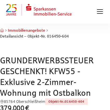
Zum Hauptinhalt springen
Zum Fuß springen
Immobilienangebote
Detailansicht – Objekt-Nr. 016450-604
GRUNDERWERBSSTEUER
GESCHENKT! KFW55 -
Exklusive 2-Zimmer-
Wohnung mit Ostbalkon
85764 Oberschleißheim
Objekt-Nr.
:
016450-604
379.000 €