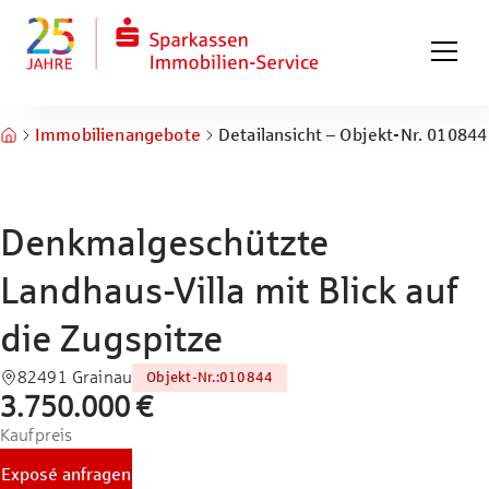
Zum Hauptinhalt springen
Zum Fuß springen
Immobilienangebote
Detailansicht – Objekt-Nr. 010844
Denkmalgeschützte
Landhaus-Villa mit Blick auf
die Zugspitze
82491 Grainau
Objekt-Nr.
:
010844
3.750.000 €
Kaufpreis
Exposé anfragen