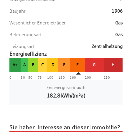
Baujahr
1906
Wesentlicher Energieträger
Gas
Befeuerungsart
Gas
Heizungsart
Zentralheizung
Energieeffizienz
A+
A
B
C
D
E
F
G
H
0
30
50
75
100
130
160
200
250
Endenergieverbrauch
182,8
kWh/(m²a)
Sie haben Interesse an dieser Immobilie?