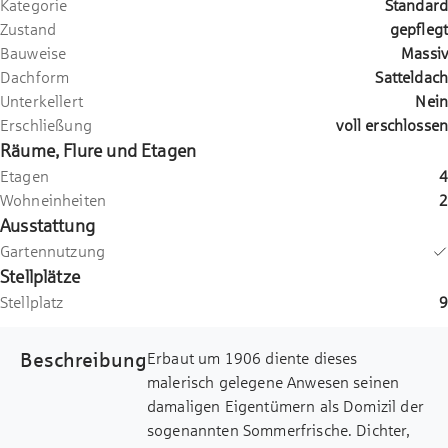
Kategorie
Standard
Zustand
gepflegt
Bauweise
Massiv
Dachform
Satteldach
Unterkellert
Nein
Erschließung
voll erschlossen
Räume, Flure und Etagen
Etagen
4
Wohneinheiten
2
Ausstattung
Gartennutzung
Stellplätze
Stellplatz
9
Beschreibung
Erbaut um 1906 diente dieses
malerisch gelegene Anwesen seinen
damaligen Eigentümern als Domizil der
sogenannten Sommerfrische. Dichter,