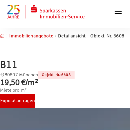
Zum Hauptinhalt springen
Zum Fuß springen
Immobilienangebote
Detailansicht – Objekt-Nr. 6608
B11
80807 München
Objekt-Nr.
:
6608
19,50 €
/
m²
Miete pro m²
Exposé anfragen