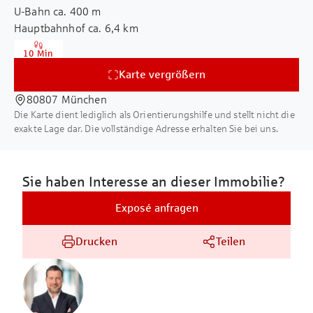
U-Bahn ca. 400 m
für deren Richtigkeit und Vollständigkeit
Hauptbahnhof ca. 6,4 km
können wir nicht übernehmen. Sämtliche
Flughafen ca. 29,2 km
Flächenangaben stellen ca.-Angaben da.
10 Min
Autobahn ca. 3,4 km
Energieausweis in Vorbereitung/ liegt noch
Karte vergrößern
Gewerbesteuerhebesatz 490%
nicht vor.
80807 München
Die Karte dient lediglich als Orientierungshilfe und stellt nicht die
exakte Lage dar. Die vollständige Adresse erhalten Sie bei uns.
Sie haben Interesse an dieser Immobilie?
Exposé anfragen
Drucken
Teilen