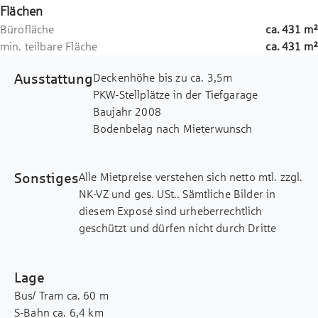
Flächen
Bürofläche
ca.
431
m²
min. teilbare Fläche
ca.
431
m²
Ausstattung
Deckenhöhe bis zu ca. 3,5m
PKW-Stellplätze in der Tiefgarage
Baujahr 2008
Bodenbelag nach Mieterwunsch
außenliegender Sonnenschutz
flexible Raumaufteilung
Sonstiges
Alle Mietpreise verstehen sich netto mtl. zzgl.
Deckenkühlung
NK-VZ und ges. USt.. Sämtliche Bilder in
Hohlraumboden
diesem Exposé sind urheberrechtlich
geschützt und dürfen nicht durch Dritte
verwendet bzw. weitergegeben werden.
Dieses Exposé wurde mit Sorgfalt
Lage
zusammengestellt. Alle darin enthaltenen
Bus/ Tram ca. 60 m
Angaben über das Objekt beruhen auf
S-Bahn ca. 6,4 km
Informationen des Vermieters. Eine Haftung