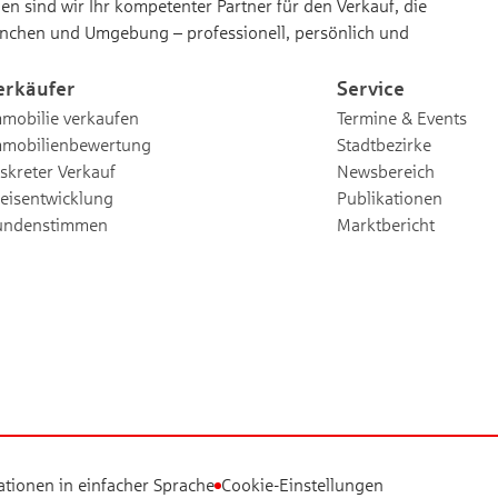
n sind wir Ihr kompetenter Partner für den Verkauf, die
nchen und Umgebung – professionell, persönlich und
erkäufer
Service
mobilie verkaufen
Termine & Events
mmobilienbewertung
Stadtbezirke
skreter Verkauf
Newsbereich
eisentwicklung
Publikationen
undenstimmen
Marktbericht
ationen in einfacher Sprache
Cookie-Einstellungen