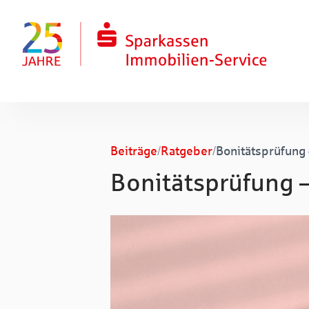
Zum Hauptinhalt springen
Zum Fuß springen
Beiträge
/
Ratgeber
/
Bonitätsprüfung 
Bonitätsprüfung –