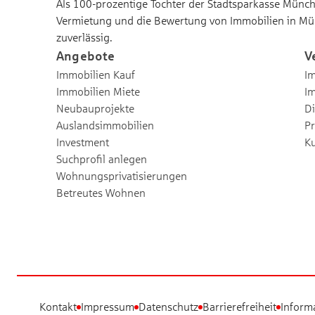
Als 100-prozentige Tochter der Stadtsparkasse Münche
Vermietung und die Bewertung von Immobilien in Mü
zuverlässig.
Angebote
V
Immobilien Kauf
Im
Immobilien Miete
I
Neubauprojekte
Di
Auslandsimmobilien
Pr
Investment
K
Suchprofil anlegen
Wohnungsprivatisierungen
Betreutes Wohnen
Kontakt
Impressum
Datenschutz
Barrierefreiheit
Inform