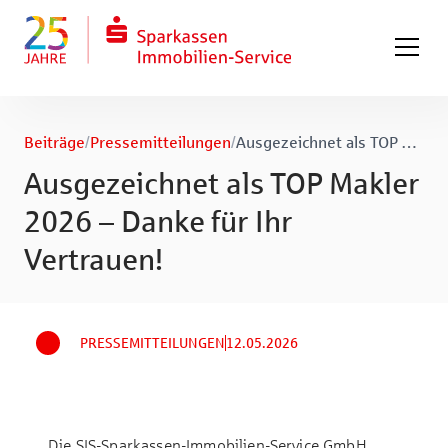
Zum Hauptinhalt springen
Zum Fuß springen
Beiträge
/
Pressemitteilungen
/
Ausgezeichnet als TOP Makler 2026 – Danke für Ihr Vertrauen!
Ausgezeichnet als TOP Makler
2026 – Danke für Ihr
Vertrauen!
PRESSEMITTEILUNGEN
12.05.2026
Die SIS-Sparkassen-Immobilien-Service GmbH