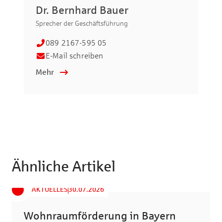
Dr. Bernhard Bauer
Si
Sprecher der Geschäftsführung
Fac
089 2167-595 05
E-Mail schreiben
Mehr
Me
Ähnliche Artikel
AKTUELLES
30.07.2026
Wohnraumförderung in Bayern