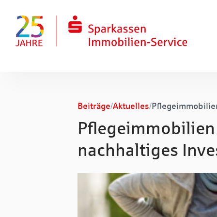
Zum Hauptinhalt springen
Zum Fuß springen
Beiträge
/
Aktuelles
/
Pflegeimmobilien
Pflegeimmobilien 
nachhaltiges Inv