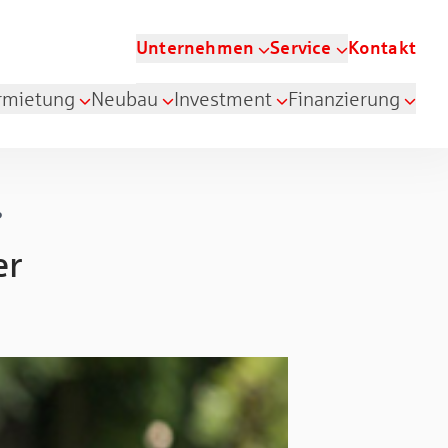
Unternehmen
Service
Kontakt
rmietung
Neubau
Investment
Finanzierung
?
er