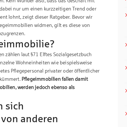
. Kein Wunder also, dass das Geschäft mit
dabei nur um einen kurzzeitigen Trend oder
nt lohnt, zeigt dieser Ratgeber. Bevor wir
egeimmobilien widmen, gilt es diese von
bzugrenzen.
geimmobilie?
n zählen laut
§71 Elftes Sozialgesetzbuch
nzelne Wohneinheiten wie beispielsweise
es Pflegepersonal privater oder öffentlicher
 kümmert.
Pflegeimmobilien fallen damit
obilien, werden jedoch ebenso als
 sich
 von anderen