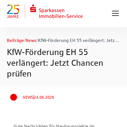
Zum Hauptinhalt springen
Zum Fuß springen
Beiträge
/
News
/
KfW-Förderung EH 55 verlängert: Jetzt Chancen prüfen
KfW-Förderung EH 55
verlängert: Jetzt Chancen
prüfen
NEWS
24.06.2026
Gute Nachrichten für Neubauprojekte im