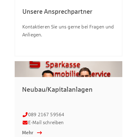
Unsere Ansprechpartner
Kontaktieren Sie uns gerne bei Fragen und
Anliegen.
Lin
Ge
Imm
Gep
Neubau/Kapitalanlagen
Ban
089 2167 59564
E-Mail schreiben
Mehr
Me