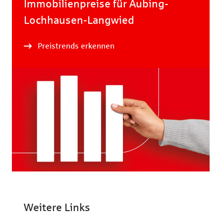
Immobilienpreise für Aubing-
Lochhausen-Langwied
Preistrends erkennen
Weitere Links