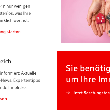
e in nur wenigen
tenlos, was Ihre
rklich wert ist.
ng starten
eich
Sie benöti
informiert: Aktuelle
um Ihre Im
-News, Expertentipps
de Einblicke.
Jetzt Beratungste
esen