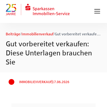
Zum Hauptinhalt springen
Zum Fuß springen
Beiträge
/
Immobilienverkauf
/
Gut vorbereitet verkaufen: Diese Unterlagen brauchen Sie
Gut vorbereitet verkaufen:
Diese Unterlagen brauchen
Sie
IMMOBILIENVERKAUF
17.06.2026