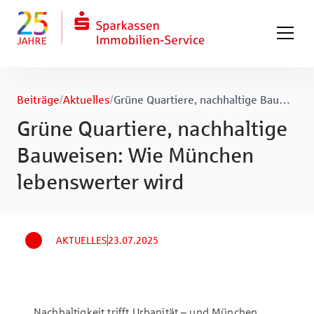
Zum Hauptinhalt springen
Zum Fuß springen
Beiträge
/
Aktuelles
/
Grüne Quartiere, nachhaltige Bauweisen: Wie München lebenswerter wird
Grüne Quartiere, nachhaltige
Bauweisen: Wie München
lebenswerter wird
AKTUELLES
23.07.2025
Nachhaltigkeit trifft Urbanität – und München