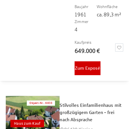
Baujahr
Wohnfläche
1961
ca.
89,3
m²
Zimmer
4
Kaufpreis
649.000 €
Zum Exposé
Objekt-Nr.
:
6833
Stilvolles Einfamilienhaus mit
großzügigem Garten - frei
nach Absprache
Haus zum Kauf