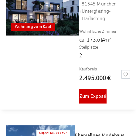
81545 München–
Untergiesing-
Harlaching
Wohnung zum Kauf
Wohnfläche
Zimmer
ca.
173,61
4
m²
Stellplätze
2
Kaufpreis
2.495.000 €
Zum Exposé
Objekt-Nr.
:
011697
Ehemaliges Modehaus