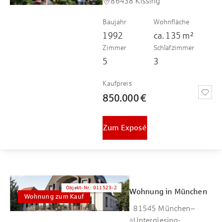
86438 Kissing
Baujahr
Wohnfläche
1992
ca.
135
m²
Zimmer
Schlafzimmer
5
3
Kaufpreis
850.000 €
Zum Exposé
Objekt-Nr.
:
011523-2
Wohnung in München
Wohnung zum Kauf
81545 München–
Untergiesing-