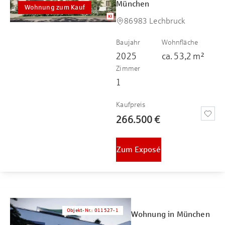
München
Wohnung zum Kauf
86983 Lechbruck
Baujahr
Wohnfläche
2025
ca.
53,2
m²
Zimmer
1
Kaufpreis
266.500 €
Zum Exposé
Objekt-Nr.
:
011527-1
Wohnung in München