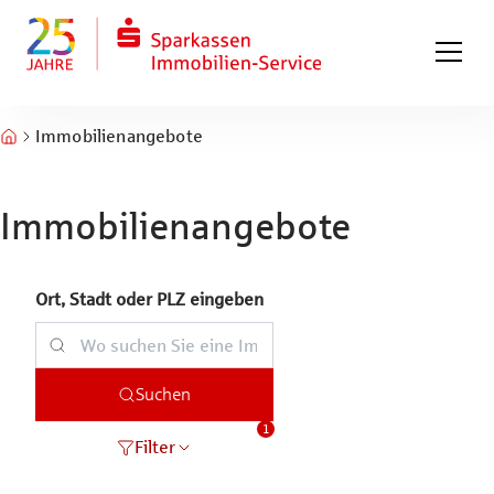
Zum Hauptinhalt springen
Zum Fuß springen
Immobilienangebote
Immobilienangebote
Ort, Stadt oder PLZ eingeben
Suchen
1
Filter