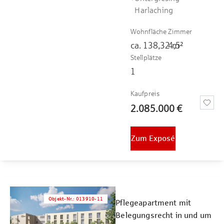
Harlaching
Wohnfläche
Zimmer
ca.
138,32
4,5
m²
Stellplätze
1
Kaufpreis
2.085.000 €
Zum Exposé
Objekt-Nr.
:
013910-11
Pflegeapartment mit
Belegungsrecht in und um