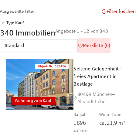
Filter löschen
Ausgewählte Filter:
Typ: Kauf
340 Immobilien
Angebote 1 - 12 von 340
Merkliste (0)
Objekt-Nr.
:
012424
Seltene Gelegenheit -
freies Apartment in
Bestlage
80469 München–
Wohnung zum Kauf
Altstadt-Lehel
Baujahr
Wohnfläche
1896
ca.
21,9
m²
Zimmer