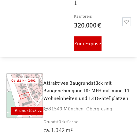
1
Kaufpreis
320.000 €
Zum Exposé
Objekt-Nr.
:
2601
Attraktives Baugrundstück mit
Baugenehmigung für MFH mit mind.11
Wohneinheiten und 13TG-Stellplätzen
81549 München–Obergiesing
Grundstück zum Kauf
Grundstücksfläche
ca.
1.042
m²