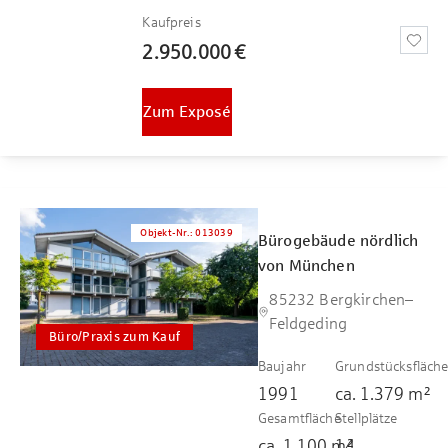
Kaufpreis
2.950.000 €
Zum Exposé
Objekt-Nr.
:
013039
Bürogebäude nördlich
von München
85232 Bergkirchen–
Feldgeding
Büro/Praxis zum Kauf
Baujahr
Grundstücksfläch
1991
ca.
1.379
m²
Gesamtfläche
Stellplätze
ca.
1.100
m²
14