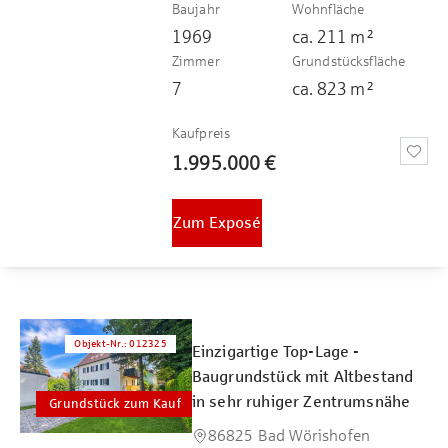
Baujahr
Wohnfläche
1969
ca.
211
m²
Zimmer
Grundstücksfläche
7
ca.
823
m²
Kaufpreis
1.995.000 €
Zum Exposé
Objekt-Nr.
:
012325
Einzigartige Top-Lage -
Baugrundstück mit Altbestand
in sehr ruhiger Zentrumsnähe
Grundstück zum Kauf
86825 Bad Wörishofen