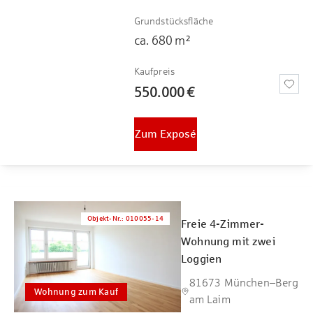
Grundstücksfläche
ca.
680
m²
Kaufpreis
550.000 €
Zum Exposé
Objekt-Nr.
:
010055-14
Freie 4-Zimmer-
Wohnung mit zwei
Loggien
81673 München–Berg
Wohnung zum Kauf
am Laim