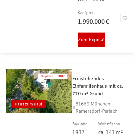
Kaufpreis
1.990.000 €
Zum Exposé
Objekt-Nr.
:
1807
Freistehendes
Einfamilienhaus mit ca.
770 m² Grund
81669 München–
Haus zum Kauf
Ramersdorf-Perlach
Baujahr
Wohnfläche
1937
ca.
141
m²