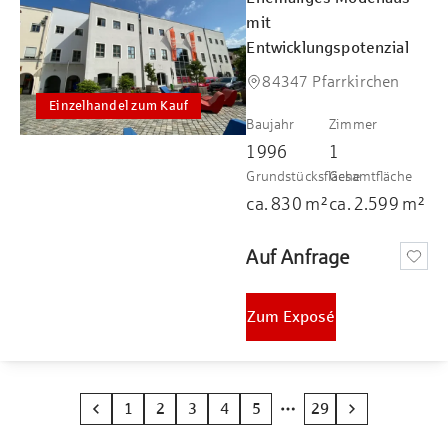
mit
Entwicklungspotenzial
84347 Pfarrkirchen
Einzelhandel zum Kauf
Baujahr
Zimmer
1996
1
Grundstücksfläche
Gesamtfläche
ca.
830
m²
ca.
2.599
m²
Auf Anfrage
Zum Exposé
1
2
3
4
5
29