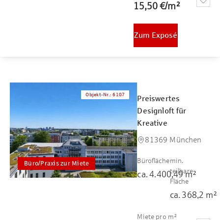
15,50 €
/
m²
Zum Exposé
Objekt-Nr.
:
6107
Preiswertes
Designloft für
Kreative
81369 München
Bürofläche
min.
Büro/Praxis zur Miete
teilbare
ca.
4.400,49
m²
Fläche
ca.
368,2
m²
Miete pro m²