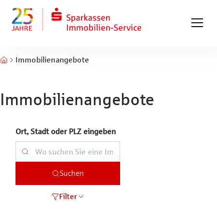
Zum Hauptinhalt springen
Zum Fuß springen
Immobilienangebote
Immobilienangebote
Ort, Stadt oder PLZ eingeben
Suchen
Filter