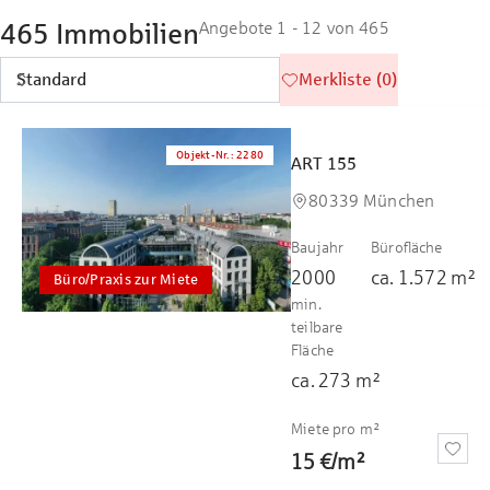
465 Immobilien
Angebote 1 - 12 von 465
Merkliste (0)
Objekt-Nr.
:
2280
ART 155
80339 München
Baujahr
Bürofläche
2000
ca.
1.572
m²
Büro/Praxis zur Miete
min.
teilbare
Fläche
ca.
273
m²
Miete pro m²
15 €
/
m²