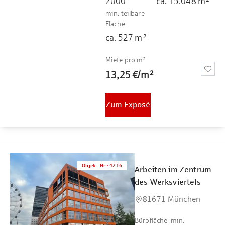
2000
ca.
15.048
m²
min. teilbare
Fläche
ca.
527
m²
Miete pro m²
13,25 €
/
m²
Zum Exposé
Objekt-Nr.
:
4216
Arbeiten im Zentrum
des Werksviertels
81671 München
Bürofläche
min.