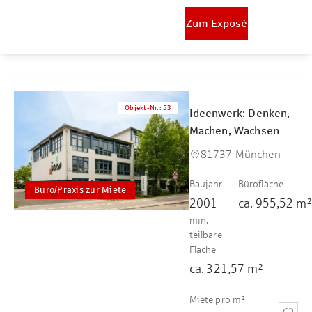
Zum Exposé
Objekt-Nr.
:
53
Ideenwerk: Denken,
Machen, Wachsen
81737 München
Baujahr
Bürofläche
Büro/Praxis zur Miete
2001
ca.
955,52
m
min.
teilbare
Fläche
ca.
321,57
m²
Miete pro m²