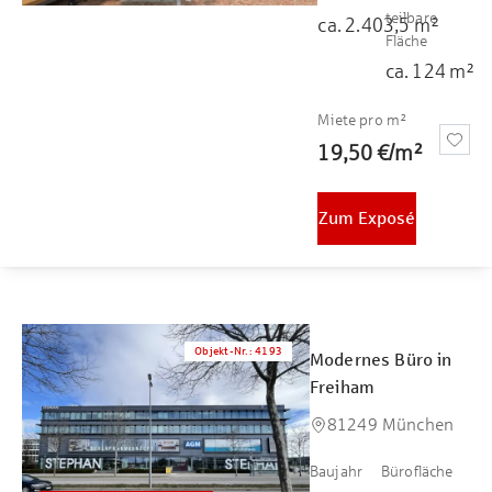
teilbare
ca.
2.403,5
m²
Fläche
ca.
124
m²
Miete pro m²
19,50 €
/
m²
Zum Exposé
Objekt-Nr.
:
4193
Modernes Büro in
Freiham
81249 München
Baujahr
Bürofläche