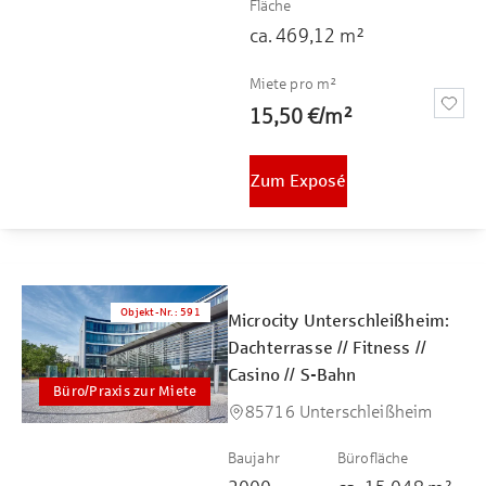
Fläche
ca.
469,12
m²
Miete pro m²
15,50 €
/
m²
Zum Exposé
Objekt-Nr.
:
591
Microcity Unterschleißheim:
Dachterrasse // Fitness //
Casino // S-Bahn
Büro/Praxis zur Miete
85716 Unterschleißheim
Baujahr
Bürofläche