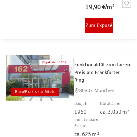
19,90 €
/
m²
Zum Exposé
Objekt-Nr.
:
1052
Funktionalität zum fairen
Preis am Frankfurter
Ring
80807 München
Büro/Praxis zur Miete
Baujahr
Bürofläche
1960
ca.
3.050
m²
min. teilbare
Fläche
ca.
625
m²