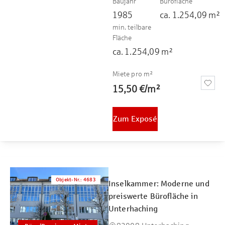
Baujahr
Bürofläche
1985
ca.
1.254,09
m²
min. teilbare
Fläche
ca.
1.254,09
m²
Miete pro m²
15,50 €
/
m²
Zum Exposé
Objekt-Nr.
:
4683
Inselkammer: Moderne und
preiswerte Bürofläche in
Unterhaching