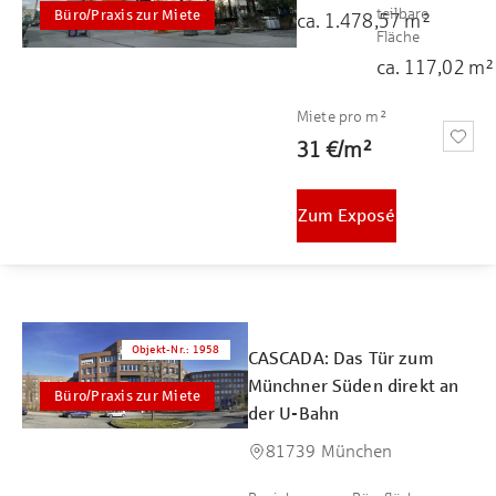
teilbare
Büro/Praxis zur Miete
ca.
1.478,57
m²
Fläche
ca.
117,02
m²
Miete pro m²
31 €
/
m²
Zum Exposé
Objekt-Nr.
:
1958
CASCADA: Das Tür zum
Münchner Süden direkt an
Büro/Praxis zur Miete
der U-Bahn
81739 München