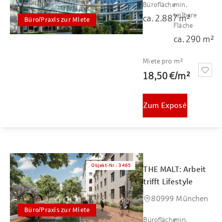
Bürofläche
min.
teilbare
ca.
2.887
m²
Büro/Praxis zur Miete
Fläche
ca.
290
m²
Miete pro m²
18,50 €
/
m²
Zum Exposé
Objekt-Nr.
:
3465
THE MALT: Arbeit
trifft Lifestyle
80999 München
Büro/Praxis zur Miete
Bürofläche
min.