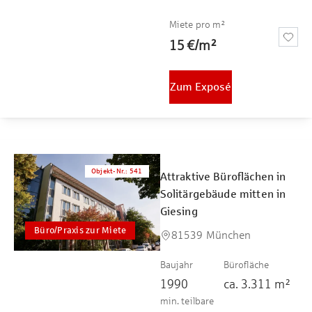
Miete pro m²
15 €
/
m²
Zum Exposé
Objekt-Nr.
:
541
Attraktive Büroflächen in
Solitärgebäude mitten in
Giesing
Büro/Praxis zur Miete
81539 München
Baujahr
Bürofläche
1990
ca.
3.311
m²
min. teilbare