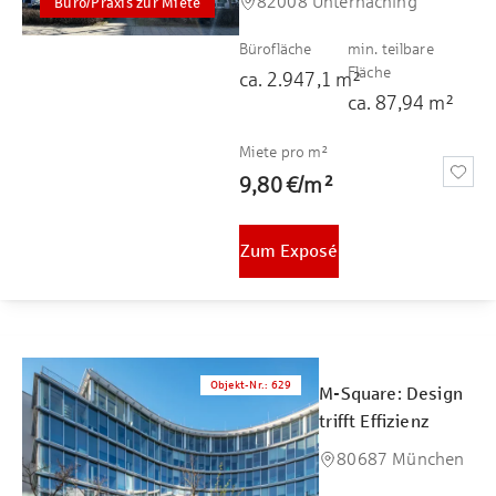
82008 Unterhaching
Büro/Praxis zur Miete
Bürofläche
min. teilbare
Fläche
ca.
2.947,1
m²
ca.
87,94
m²
Miete pro m²
9,80 €
/
m²
Zum Exposé
Objekt-Nr.
:
629
M-Square: Design
trifft Effizienz
80687 München