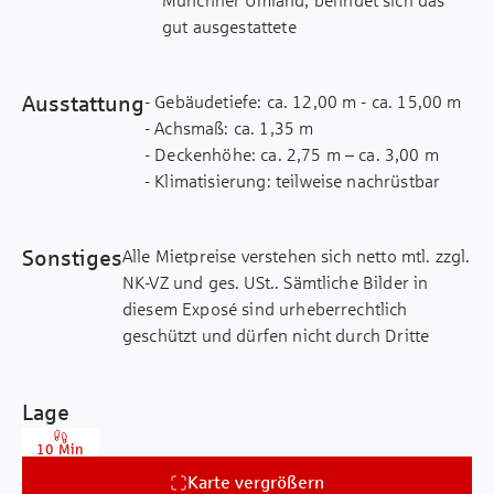
Münchner Umland, befindet sich das
gut ausgestattete
Bürogebäude type1 Office. Hier
erwarten Sie flexible
Ausstattung
- Gebäudetiefe: ca. 12,00 m - ca. 15,00 m
Büroräume und eine Tiefgarage. Die
- Achsmaß: ca. 1,35 m
Anbindung erfolgt
- Deckenhöhe: ca. 2,75 m – ca. 3,00 m
über den S-Bahnhof Ismaning oder
- Klimatisierung: teilweise nachrüstbar
über eine Buslinie,
- Decken: abgehängte Raster- oder
die fußläufig erreichbar ist.
Gipskartondecken
Parkflächen auf dem Hof und die Nähe
Sonstiges
Alle Mietpreise verstehen sich netto mtl. zzgl.
- Boden: Teppich bzw. nach Mieterwunsch
zu umliegenden
NK-VZ und ges. USt.. Sämtliche Bilder in
- barrierefrei
Restaurants und Supermärkten
diesem Exposé sind urheberrechtlich
- außenliegender Sonnenschutz
garantieren eine
geschützt und dürfen nicht durch Dritte
- Klima/ Belüftung nach Absprache
entspannte Mittagspause.
verwendet bzw. weitergegeben werden.
- großflächiger und vielseitig gestaltbarer
Im Vergleich zum Münchner Stadtgebiet
Dieses Exposé wurde mit Sorgfalt
Grundriss
erwarten Sie
Lage
zusammengestellt. Alle darin enthaltenen
- Blockheizkraftwerk
in Ismaning zudem deutlich niedrigere
Angaben über das Objekt beruhen auf
- Glasfaseranschluss
Mietpreise.
10 Min
Informationen des Vermieters. Eine Haftung
Highlight des type1 Office ist die
Karte vergrößern