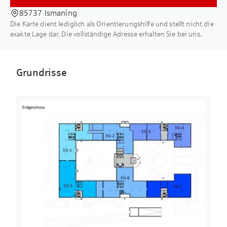
für deren Richtigkeit und Vollständigkeit
moderne Lounge
können wir nicht übernehmen. Sämtliche
85737 Ismaning
Area. Wie der Name schon sagt, bietet
Die Karte dient lediglich als Orientierungshilfe und stellt nicht die
Flächenangaben stellen ca.-Angaben da.
dieser stylische
exakte Lage dar. Die vollständige Adresse erhalten Sie bei uns.
Gemeinschaftsbereich jede Menge Platz
zum
Entspannen, Wohlfühlen und
Grundrisse
Abschalten.