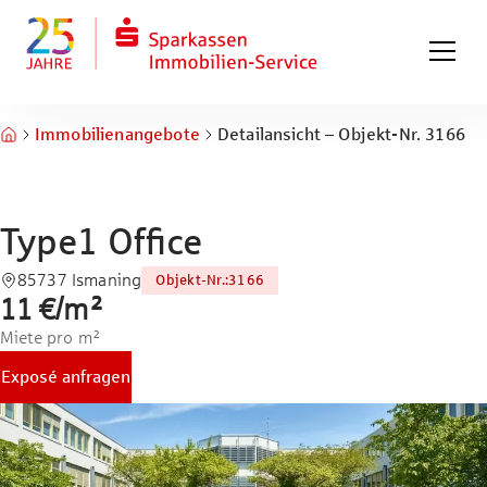
Zum Hauptinhalt springen
Zum Fuß springen
Immobilienangebote
Detailansicht – Objekt-Nr. 3166
Type1 Office
85737 Ismaning
Objekt-Nr.
:
3166
11 €
/
m²
Miete pro m²
Exposé anfragen