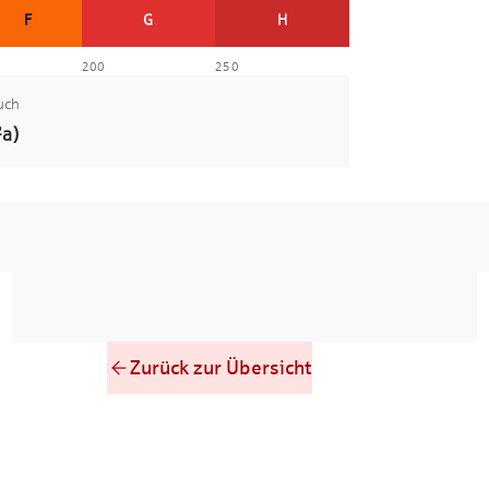
F
G
H
200
250
uch
a)
Zurück zur Übersicht