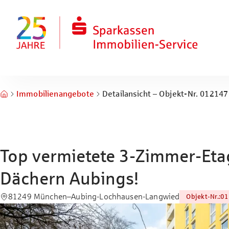
Zum Hauptinhalt springen
Zum Fuß springen
Immobilienangebote
Detailansicht – Objekt-Nr. 012147
Top vermietete 3-Zimmer-Et
Dächern Aubings!
81249 München–Aubing-Lochhausen-Langwied
Objekt-Nr.
:
01