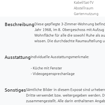
Kabel/Sat-TV
Abstellraum
Gartennutzung
Beschreibung
Diese gepflegte 3-Zimmer-Wohnung befind
Jahr 1968, im 8. Obergeschoss mit Aufzug u
Wohnfläche für alle die sowohl Ruhe als a
wissen. Die durchdachte Raumaufteilung u
eine angenehme Wohnatmosphäre. Beim Be
geräumige Diele, von der alle Räume bequ
Ausstattung
Individuelle Ausstattungsmerkmale:
ca. 20,03 m² besticht durch seine Weite und
Tageslicht sorgen. Hier kann eine gemütli
- Küche mit Fenster
untergebracht werden. Vom Wohnzimmer aus
- Videogegensprechanlage
zusätzlichen Freiraum bietet und einen sch
- Wasch-/ Trockenraum
10,03 m² ist funktional und bietet ausreic
- Fahrradraum/ -keller
Stauraum. Das Schlafzimmer mit ca. 11,39
Sonstiges
Sämtliche Bilder in diesem Exposé sind urheber
genügend Platz für ein großes Bett und ei
Dritte verwendet bzw. weitergegeben werden. D
10,35 m² eignet sich ideal für Kinder, ei
zusammengestellt. Alle darin enthaltenen Anga
rundet neben dem vorhandenen Kellerabtei