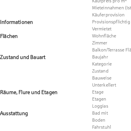
Kaufpreis pro m²
Mieteinnahmen (Ist
Käuferprovision
Informationen
Provisionspflichtig
Vermietet
Flächen
Wohnfläche
Zimmer
Balkon/Terrasse Fl
Zustand und Bauart
Baujahr
Kategorie
Zustand
Bauweise
Unterkellert
Räume, Flure und Etagen
Etage
Etagen
Loggias
Ausstattung
Bad mit
Boden
Fahrstuhl