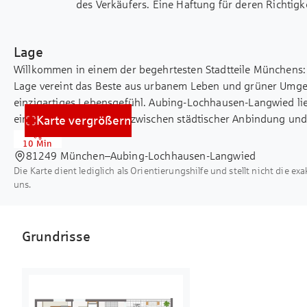
des Verkäufers. Eine Haftung für deren Richtigk
befristet vermietet bis zum 30.09.2026, mi
übernehmen.
Nebenkosten in Höhe von 277 EUR an eine 
die Immobilie bewohnen möchten. Mit ihr
Lage
vielseitig nutzbaren Raumangebot bietet 
Willkommen in einem der begehrtesten Stadtteile Münchens:
für Investoren, die auf der Suche nach ein
Lage vereint das Beste aus urbanem Leben und grüner Umge
einzigartiges Lebensgefühl. Aubing-Lochhausen-Langwied l
einer perfekten Balance zwischen städtischer Anbindung un
Karte vergrößern
sowie eine ausgezeichnete Verkehrsanbindung durch S-Bahn,
10 Min
Autobahnen machen das Pendeln einfach und bequem. Gleichze
81249 München–Aubing-Lochhausen-Langwied
Parks und Naherholungsgebiete wie der Aubinger Lohe oder 
Die Karte dient lediglich als Orientierungshilfe und stellt nicht die ex
Entspannung und Erholung. Der Stadtteil besticht durch sein
uns.
moderne Architektur bis hin zu traditionellen bayerischen Hä
Einkaufsmöglichkeiten, Schulen, Kindergärten und Freizeitei
vorhanden, was Aubing-Lochhausen-Langwied zu einem idea
Grundrisse