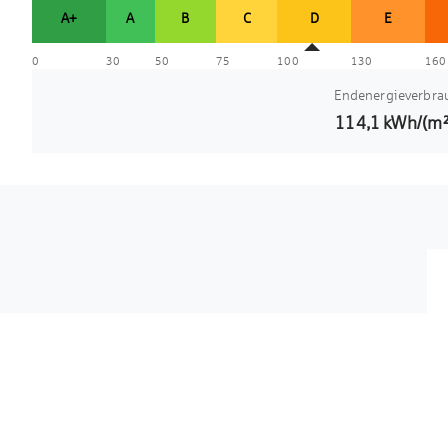
A+
A
B
C
D
E
0
30
50
75
100
130
160
Endenergieverbra
114,1
kWh/(m²