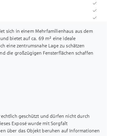
et sich in einem Mehrfamilienhaus aus dem
nd bietet auf ca. 69 m² eine ideale
uch eine zentrumsnahe Lage zu schätzen
nd die großzügigen Fensterflächen schaffen
treten der Wohnung gelangt man in die
em zugänglich sind. Das helle Wohnzimmer mit
 die großen Fensterfronten, die für viel
che Sofalandschaft und einen Essbereich
 erreicht man die Loggia, die mit ca. 5,12 m²
önen Ausblick ermöglicht. Die Küche mit ca.
hend Platz für eine moderne Küchenzeile sowie
 m² bietet eine ruhige Rückzugsmöglichkeit und
rechtlich geschützt und dürfen nicht durch
nen Kleiderschrank. Das Kinderzimmer mit ca.
ieses Exposé wurde mit Sorgfalt
n Büro oder als Gästezimmer. Das Badezimmer
ben über das Objekt beruhen auf Informationen
l das Angebot ab. Die Wohnung ist derzeit