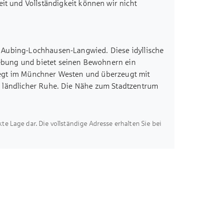
eit und Vollständigkeit können wir nicht
t einer Kaltmiete von 1.891 EUR zzgl.
sehr nette Familie, welche gerne auch länger
er gut durchdachten Raumaufteilung und dem
diese Wohnung eine hervorragende Gelegenheit
 Aubing-Lochhausen-Langwied. Diese idyllische
er soliden und gut vermieteten Immobilie sind.
bung und bietet seinen Bewohnern ein
iegt im Münchner Westen und überzeugt mit
d ländlicher Ruhe. Die Nähe zum Stadtzentrum
 welche 500 m entfernt ist, Bus und
itig bieten die weitläufigen Grünflächen,
der Langwieder See eine Oase der
akte Lage dar. Die vollständige Adresse erhalten Sie bei
e Vielfalt: Von historischen Bauwerken über
usern findet man hier eine reizvolle Mischung.
nrichtungen sind in unmittelbarer Nähe
len Wohnort für jedermann macht.