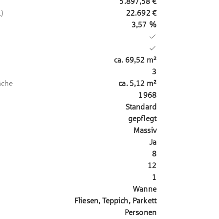
5.897,58 €
)
22.692 €
3,57 %
ca.
69,52
m²
3
äche
ca.
5,12
m²
1968
Standard
gepflegt
Massiv
Ja
8
12
1
Wanne
Fliesen, Teppich, Parkett
Personen