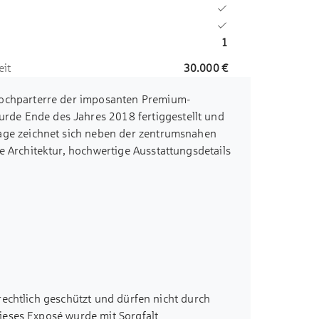
1
eit
30.000 €
Hochparterre der imposanten Premium-
e Ende des Jahres 2018 fertiggestellt und
age zeichnet sich neben der zentrumsnahen
e Architektur, hochwertige Ausstattungsdetails
t der Wohnung erstreckt sich über ca. 33 m²
iele, den Wohn-/ Essbereich mit offener Küche
, ein modernes Badezimmer mit bodentiefer
nation aus bodentiefen Fenstern, weißen
esenboden verleiht der Wohnung ein besonders
iente. Zur Wohnung gehört ein geräumiges
se. Darüber hinaus stehen den Bewohnern
 Ein Tiefgaragen-Einzelstellplatz wird optional
rechtlich geschützt und dürfen nicht durch
teinnahmen belaufen sich derzeit auf 1.400,00
ieses Exposé wurde mit Sorgfalt