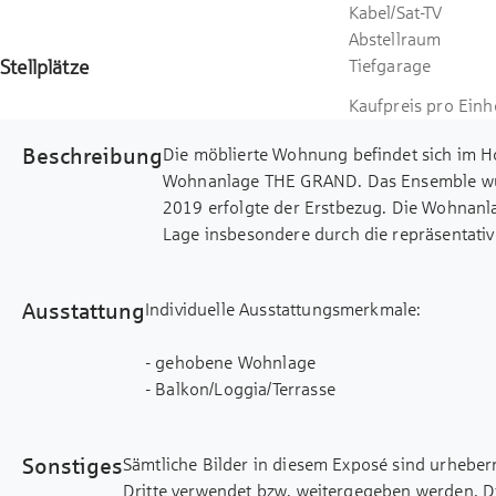
Kabel/Sat-TV
Abstellraum
Stellplätze
Tiefgarage
Kaufpreis pro Einh
Beschreibung
Die möblierte Wohnung befindet sich im 
Wohnanlage THE GRAND. Das Ensemble wurd
2019 erfolgte der Erstbezug. Die Wohnanl
Lage insbesondere durch die repräsentativ
und Barrierefreiheit aus. Das Raumangebo
Wohnfläche und umfasst eine großzügige D
Ausstattung
Individuelle Ausstattungsmerkmale:
und Zugang zu einer verglasten Ostloggia
Dusche und eine Abstellkammer. Die Kombi
- gehobene Wohnlage
Türen und dem schwellenlos verlegten Fli
- Balkon/Loggia/Terrasse
edles und gleichzeitig zeitloses Wohnamb
- elektrische Rollläden
Kellerabteil mit Beleuchtung und Steckdo
- Handtuchheizung
weitere Gemeinschaftsräume zur Verfügung.
Sonstiges
Sämtliche Bilder in diesem Exposé sind urheber
- Videogegensprechanlage
für 30.000 EUR angeboten. Die Brutto-Mie
Dritte verwendet bzw. weitergegeben werden. D
- Wasch-/ Trockenraum