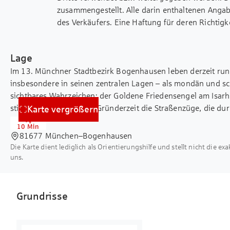
EUR / Monat, inkl. Betriebskostenpauscha
zusammengestellt. Alle darin enthaltenen Anga
- Fahrradraum/ -keller
des Verkäufers. Eine Haftung für deren Richtigk
übernehmen.
Lage
Im 13. Münchner Stadtbezirk Bogenhausen leben derzeit run
insbesondere in seinen zentralen Lagen – als mondän und sc
sichtbares Wahrzeichen: der Goldene Friedensengel am Isarho
stilvolle Bauten aus der Gründerzeit die Straßenzüge, die du
Karte vergrößern
unterbrochen werden. Die Isarauen und der Englische Garten
10 Min
zu ausgedehnten Joggingrunden und Spaziergängen ein. Die 
81677 München–Bogenhausen
Infrastruktur. Ob mit dem Auto über den Mittleren Ring und 
Die Karte dient lediglich als Orientierungshilfe und stellt nicht die ex
Verkehrsmitteln direkt ab der Haustür – alle Ziele sind in kur
uns.
man schnell und flexibel unterwegs. Der Bogen, ein kürzlich 
Nachbarschaft nicht nur architektonisch, sondern auch mit v
Neben luxuriösen Büroflächen gibt es im öffentlich zugänglic
Grundrisse
gastronomische Angebote und einen Supermarkt. Von der Pl
ein Wegenetz in den schön gestalteten Innenhof und die Grü