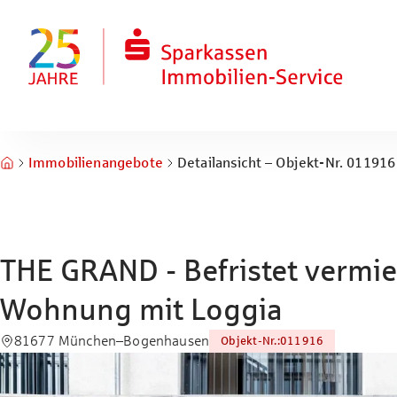
Zum Hauptinhalt springen
Zum Fuß springen
Immobilienangebote
Detailansicht – Objekt-Nr. 011916
THE GRAND - Befristet vermi
Wohnung mit Loggia
81677 München–Bogenhausen
Objekt-Nr.
:
011916