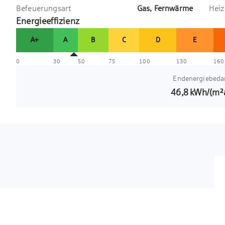
Befeuerungsart
Gas, Fernwärme
Heiz
Energieeffizienz
A+
A
B
C
D
E
0
30
50
75
100
130
160
Endenergiebeda
46,8
kWh/(m²