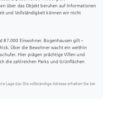
le und Möblierung.
ben über das Objekt beruhen auf Informationen
eit und Vollständigkeit können wir nicht
d 87.000 Einwohner. Bogenhausen gilt –
hick. Über die Bewohner wacht ein weithin
chufer. Hier prägen prächtige Villen und
rch die zahlreichen Parks und Grünflächen
 sind nur einen Steinwurf entfernt und laden
Lage besticht durch ihre hervorragende
die A94 oder mit den öffentlichen
akte Lage dar. Die vollständige Adresse erhalten Sie bei
zer Zeit erreichbar. Auch mit dem Fahrrad ist
errichteter Business-Campus, bereichert die
ielfältigen Angeboten für Mieter und Anwohner.
hen Erdgeschoss u.a. ein Fitnessstudio,
aza, dem großzügigen Eingangsbereich, führt
nanlage.