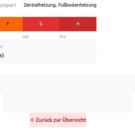
ungsart
Zentralheizung, Fußbodenheizung
F
G
H
200
250
rf
a)
Zurück zur Übersicht