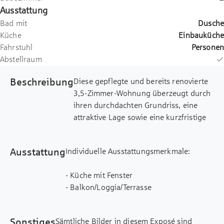
Ausstattung
Bad mit
Dusche
Küche
Einbauküche
Fahrstuhl
Personen
Abstellraum
Beschreibung
Diese gepflegte und bereits renovierte
3,5-Zimmer-Wohnung überzeugt durch
ihren durchdachten Grundriss, eine
attraktive Lage sowie eine kurzfristige
Bezugsfreiheit. Auf ca. 78 m²
Wohnfläche bietet sie vielfältige
Ausstattung
Individuelle Ausstattungsmerkmale:
Nutzungsmöglichkeiten für Paare,
Familien oder anspruchsvolle
- Küche mit Fenster
Eigennutzer.
- Balkon/Loggia/Terrasse
Die Wohnung befindet sich im 3.
- Fahrradraum/ -keller
Obergeschoss eines solide in
Massivbauweise errichteten
Sonstiges
Sämtliche Bilder in diesem Exposé sind