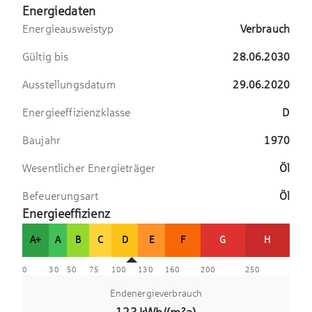
Die Kombination aus urbanem Leben, ausgezeichneter
Energiedaten
Infrastruktur, vielfältigen Freizeitmöglichkeiten und der
Energieausweistyp
Verbrauch
Nähe zu attraktiven Grünanlagen macht diesen Standort
zu einer besonders begehrten Wohnadresse in München.
Gültig bis
28.06.2030
Ausstellungsdatum
29.06.2020
Energieeffizienzklasse
D
Baujahr
1970
Wesentlicher Energieträger
Öl
Befeuerungsart
Öl
Energieeffizienz
A+
A
B
C
D
E
F
G
H
0
30
50
75
100
130
160
200
250
Endenergieverbrauch