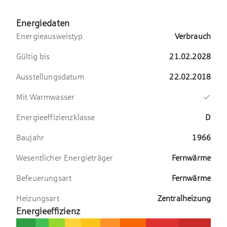
hochwertig renoviert und verfügt unter
Energiedaten
anderem über eine moderne Grohe-
Energieausweistyp
Verbrauch
Regendusche.
Gültig bis
21.02.2028
Das gepflegte Wohnensemble befindet
sich auf einem ca. 8.500 m² großen
Ausstellungsdatum
22.02.2018
parkähnlichen Grundstück mit altem
Mit Warmwasser
Baumbestand und drei
Kinderspielplätzen.
Energieeffizienzklasse
D
Auch technisch befindet sich das
Gebäude in einem guten Zustand: Die
Baujahr
1966
Heizungsanlage wurde 2015 erneuert,
Wesentlicher Energieträger
Fernwärme
die Fenster stammen aus dem Jahr
2006 und der Aufzug wurde im Jahr
Befeuerungsart
Fernwärme
2022 vollständig erneuert. Im Frühjahr
2026 werden die Laubengänge saniert.
Heizungsart
Zentralheizung
Die hierfür anfallenden Kosten wurden
Energieeffizienz
bereits vollständig vom Eigentümer