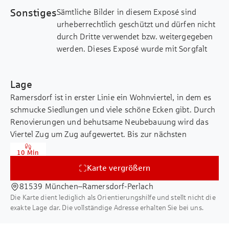
Loggia mit modernen Glasbrüstungen.
Sonstiges
Sämtliche Bilder in diesem Exposé sind
Dadurch entsteht ein einzigartiges
urheberrechtlich geschützt und dürfen nicht
Wohngefühl mit viel Licht und einem
durch Dritte verwendet bzw. weitergegeben
fließenden Übergang zwischen Innen-
werden. Dieses Exposé wurde mit Sorgfalt
und Außenbereich.
zusammengestellt. Alle darin enthaltenen
Angaben über das Objekt beruhen auf
Der offen gestaltete Wohn- und
Lage
Informationen des Verkäufers. Eine Haftung
Essbereich vermittelt ein großzügiges
Ramersdorf ist in erster Linie ein Wohnviertel, in dem es
für deren Richtigkeit und Vollständigkeit
Raumgefühl. Um den Essbereich
schmucke Siedlungen und viele schöne Ecken gibt. Durch
können wir nicht übernehmen.
optimal mit Tageslicht zu versorgen,
Renovierungen und behutsame Neubebauung wird das
wurde eine Wand geöffnet. Diese
Viertel Zug um Zug aufgewertet. Bis zur nächsten
Veränderung kann bei Bedarf
Bushaltestelle 59 sind es nur 400 Meter zu Fuß. Für den
problemlos wieder rückgängig gemacht
10 Min
hohen Freizeitwert des Stadtviertels sorgen auch die
werden.
Karte vergrößern
schnell zu erreichenden Naherholungsgebiete wie der
Ostpark im benachbarten Perlach und der Perlacher Forst.
81539 München–Ramersdorf-Perlach
Ein besonderer Vorteil ist die flexible
Ein weiteres Highlight für heiße Sommertage ist das
Die Karte dient lediglich als Orientierungshilfe und stellt nicht die
Grundrissgestaltung: Die Wohnung
Michaelibad, das in der Nähe liegt und eine schöne
exakte Lage dar. Die vollständige Adresse erhalten Sie bei uns.
eignet sich hervorragend für
Möglichkeit bietet, sich an heißen Tagen abzukühlen und
Eigennutzer, lässt sich jedoch ebenso