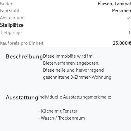
Boden
Fliesen, Laminat
Fahrstuhl
Personen
Abstellraum
Stellplätze
Tiefgarage
1
Kaufpreis pro Einheit
25.000 €
Beschreibung
Diese Immobilie wird im
Bieterverfahren angeboten.
Diese helle und hervorragend
geschnittene 3-Zimmer-Wohnung
überzeugt durch ihre optimale
Südwest-Ausrichtung, einen
Ausstattung
Individuelle Ausstattungsmerkmale:
durchdachten Grundriss sowie ihre
außergewöhnlich großzügige Loggia.
- Küche mit Fenster
Sämtliche Wohnräume verfügen über
- Wasch-/ Trockenraum
einen direkten Zugang zur ca. 12 Meter
- Fahrradraum/ -keller
langen und ca. 1,40 Meter breiten