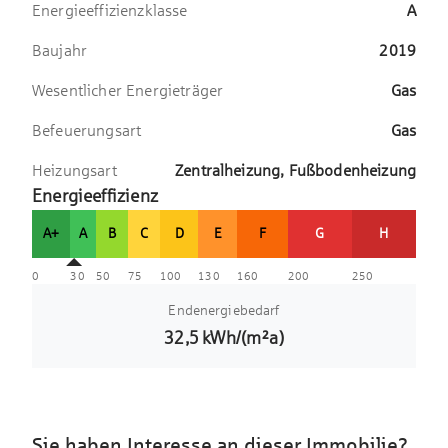
Energieeffizienzklasse
A
Baujahr
2019
Wesentlicher Energieträger
Gas
Befeuerungsart
Gas
Heizungsart
Zentralheizung, Fußbodenheizung
Energieeffizienz
A+
A
B
C
D
E
F
G
H
0
30
50
75
100
130
160
200
250
Endenergiebedarf
32,5
kWh/(m²a)
Sie haben Interesse an dieser Immobilie?