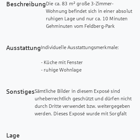
Beschreibung
Die ca. 83 m² große 3-Zimmer-
Wohnung befindet sich in einer absolut
ruhigen Lage und nur ca. 10 Minuten
Gehminuten vom Feldberg-Park
entfernt. Das sehr gepflegte
Sechsparteien-Mehrfamilienhaus wurde
Ausstattung
Individuelle Ausstattungsmerkmale:
im Jahr 2020 in gesunder
Ziegelbauweise und Niedrigeffizienz
- Küche mit Fenster
errichtet. Die Wohnung liegt im 1. Stock
- ruhige Wohnlage
und verfügt neben dem großen Ess-/
- Balkon/Loggia/Terrasse
Wohn- und Kochbereich über ein helles
- elektrische Rollläden
Schlafzimmer, ein Kinderzimmer, ein
Sonstiges
Sämtliche Bilder in diesem Exposé sind
- Wasch-/ Trockenraum
Bad mit Badewanne, Dusche,
urheberrechtlich geschützt und dürfen nicht
Waschbecken und WC. Praktisch ist das
durch Dritte verwendet bzw. weitergegeben
zusätzliche Gäste-WC. Ein großer
werden. Dieses Exposé wurde mit Sorgfalt
Südostbalkon rundet das Angebot ab.
zusammengestellt. Alle darin enthaltenen
In der gesamten Wohnung wurde eine
Angaben über das Objekt beruhen auf
Fußbodenheizung verlegt. Als
Lage
Informationen des Verkäufers. Eine Haftung
Bodenbeläge wurden Laminat und