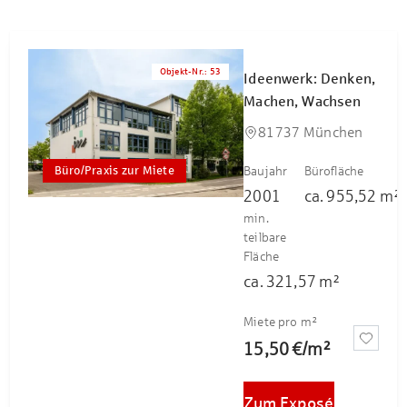
Objekt-Nr.
:
53
Ideenwerk: Denken,
Machen, Wachsen
81737 München
Büro/Praxis zur Miete
Baujahr
Bürofläche
2001
ca.
955,52
m²
min.
teilbare
Fläche
ca.
321,57
m²
Miete pro m²
15,50 €
/
m²
Zum Exposé