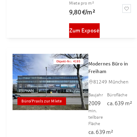
Miete pro m²
9,80 €
/
m²
Zum Exposé
Objekt-Nr.
:
4193
Modernes Büro in
Freiham
81249 München
Baujahr
Bürofläche
Büro/Praxis zur Miete
2009
ca.
639
m²
min.
teilbare
Fläche
ca.
639
m²