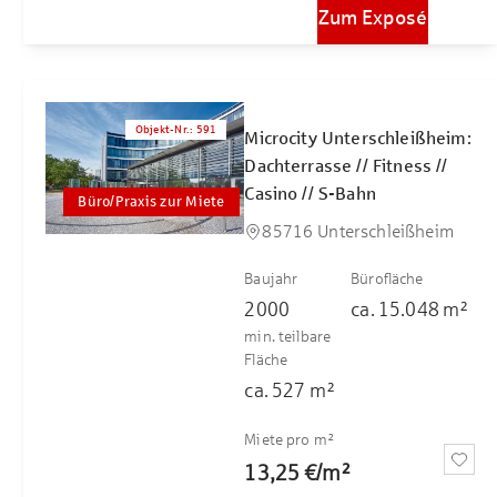
Zum Exposé
Objekt-Nr.
:
591
Microcity Unterschleißheim:
Dachterrasse // Fitness //
Casino // S-Bahn
Büro/Praxis zur Miete
85716 Unterschleißheim
Baujahr
Bürofläche
2000
ca.
15.048
m²
min. teilbare
Fläche
ca.
527
m²
Miete pro m²
13,25 €
/
m²