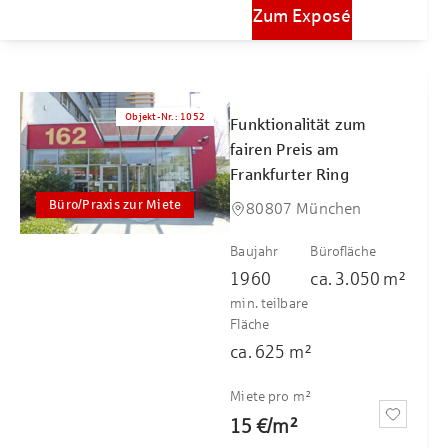
Zum Exposé
Objekt-Nr.
:
1052
Funktionalität zum
fairen Preis am
Frankfurter Ring
Büro/Praxis zur Miete
80807 München
Baujahr
Bürofläche
1960
ca.
3.050
m²
min. teilbare
Fläche
ca.
625
m²
Miete pro m²
15 €
/
m²