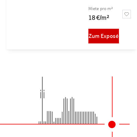
Miete pro m²
18 €
/
m²
Zum Exposé