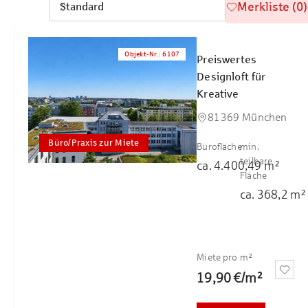
Merkliste (0)
Objekt-Nr.
:
6107
Preiswertes
Designloft für
Kreative
81369 München
Büro/Praxis zur Miete
Bürofläche
min.
teilbare
ca.
4.400,49
m²
Fläche
ca.
368,2
m²
Miete pro m²
19,90 €
/
m²