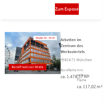
Zum Exposé
Objekt-Nr.
:
4216
Arbeiten im
Zentrum des
Werksviertels
81671 München
Büro/Praxis zur Miete
Bürofläche
min.
teilbare
ca.
1.478,57
m²
Fläche
ca.
117,02
m²