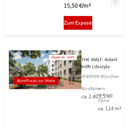
15,50 €
/
m²
Zum Exposé
Objekt-Nr.
:
3465
THE MALT: Arbeit
trifft Lifestyle
80999 München
Büro/Praxis zur Miete
Bürofläche
min.
teilbare
ca.
2.403,5
m²
Fläche
ca.
124
m²