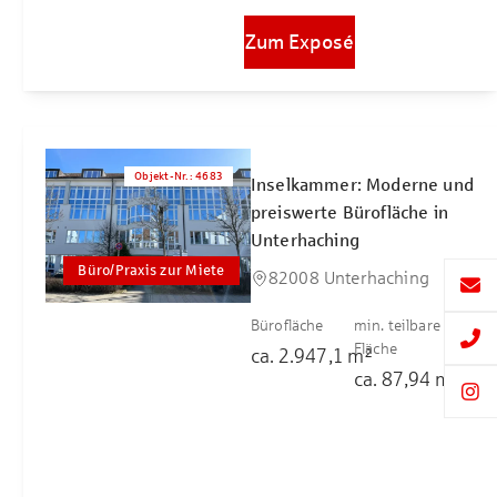
Zum Exposé
Objekt-Nr.
:
4683
Inselkammer: Moderne und
preiswerte Bürofläche in
Unterhaching
Büro/Praxis zur Miete
82008 Unterhaching
Bürofläche
min. teilbare
Fläche
ca.
2.947,1
m²
ca.
87,94
m²