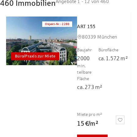
460 Immobilien
Angebote 1 - 12 von 460
Objekt-Nr.
:
2280
ART 155
80339 München
Baujahr
Bürofläche
Büro/Praxis zur Miete
2000
ca.
1.572
m²
min.
teilbare
Fläche
ca.
273
m²
Miete pro m²
15 €
/
m²