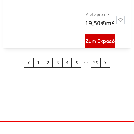
Miete pro m²
19,50 €
/
m²
Zum Exposé
1
2
3
4
5
39