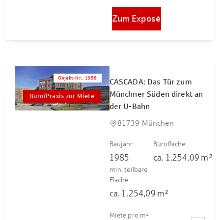
Zum Exposé
Objekt-Nr.
:
1958
CASCADA: Das Tür zum
Münchner Süden direkt an
Büro/Praxis zur Miete
der U-Bahn
81739 München
Baujahr
Bürofläche
1985
ca.
1.254,09
m²
min. teilbare
Fläche
ca.
1.254,09
m²
Miete pro m²