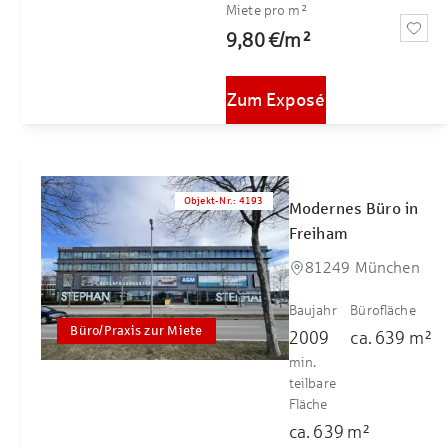
Miete pro m²
9,80 €
/
m²
Zum Exposé
Objekt-Nr.
:
4193
Modernes Büro in
Freiham
81249 München
Baujahr
Bürofläche
Büro/Praxis zur Miete
2009
ca.
639
m²
min.
teilbare
Fläche
ca.
639
m²