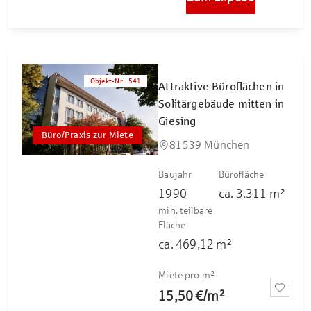
Objekt-Nr.
:
541
Attraktive Büroflächen in
Solitärgebäude mitten in
Giesing
Büro/Praxis zur Miete
81539 München
Baujahr
Bürofläche
1990
ca.
3.311
m²
min. teilbare
Fläche
ca.
469,12
m²
Miete pro m²
15,50 €
/
m²