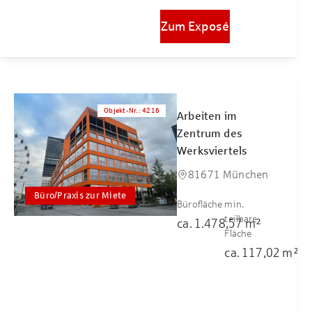
Zum Exposé
Objekt-Nr.
:
4216
Arbeiten im
Zentrum des
Werksviertels
81671 München
Büro/Praxis zur Miete
Bürofläche
min.
teilbare
ca.
1.478,57
m²
Fläche
ca.
117,02
m²