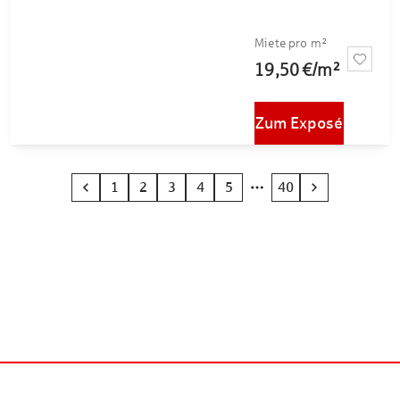
Miete pro m²
19,50 €
/
m²
Zum Exposé
1
2
3
4
5
40