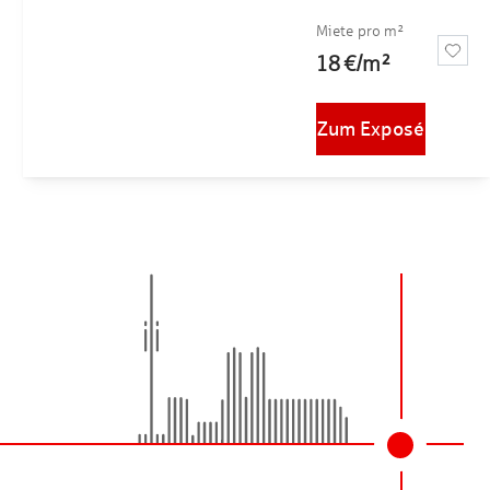
Miete pro m²
18 €
/
m²
Zum Exposé