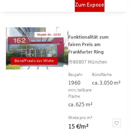
Zum Exposé
Objekt-Nr.
:
1052
Funktionalität zum
fairen Preis am
Frankfurter Ring
Büro/Praxis zur Miete
80807 München
Baujahr
Bürofläche
1960
ca.
3.050
m²
min. teilbare
Fläche
ca.
625
m²
Miete pro m²
15 €
/
m²