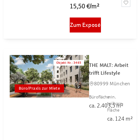
15,50 €
/
m²
Zum Exposé
Objekt-Nr.
:
3465
THE MALT: Arbeit
trifft Lifestyle
80999 München
Büro/Praxis zur Miete
Bürofläche
min.
teilbare
ca.
2.403,5
m²
Fläche
ca.
124
m²