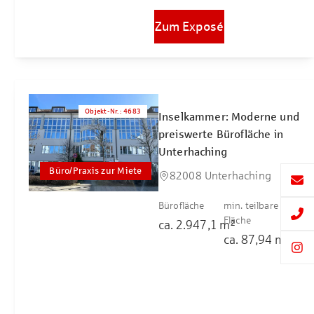
Zum Exposé
Objekt-Nr.
:
4683
Inselkammer: Moderne und
preiswerte Bürofläche in
Unterhaching
Büro/Praxis zur Miete
82008 Unterhaching
Bürofläche
min. teilbare
Fläche
ca.
2.947,1
m²
ca.
87,94
m²