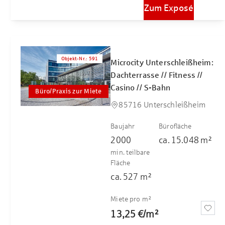
Zum Exposé
Objekt-Nr.
:
591
Microcity Unterschleißheim:
Dachterrasse // Fitness //
Casino // S-Bahn
Büro/Praxis zur Miete
85716 Unterschleißheim
Baujahr
Bürofläche
2000
ca.
15.048
m²
min. teilbare
Fläche
ca.
527
m²
Miete pro m²
13,25 €
/
m²