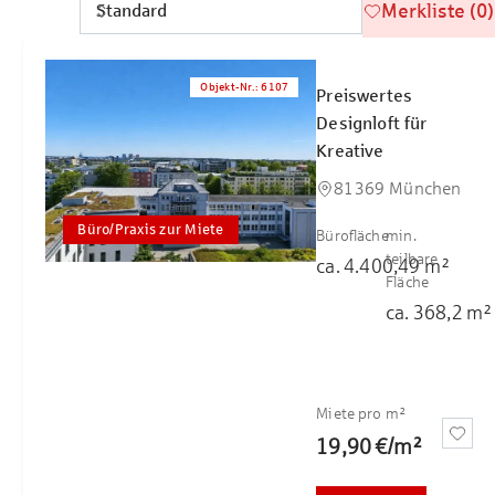
Merkliste (0)
Objekt-Nr.
:
6107
Preiswertes
Designloft für
Kreative
81369 München
Büro/Praxis zur Miete
Bürofläche
min.
teilbare
ca.
4.400,49
m²
Fläche
ca.
368,2
m²
Miete pro m²
19,90 €
/
m²