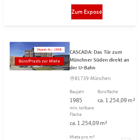
Zum Exposé
Objekt-Nr.
:
1958
CASCADA: Das Tür zum
Münchner Süden direkt an
Büro/Praxis zur Miete
der U-Bahn
81739 München
Baujahr
Bürofläche
1985
ca.
1.254,09
m²
min. teilbare
Fläche
ca.
1.254,09
m²
Miete pro m²