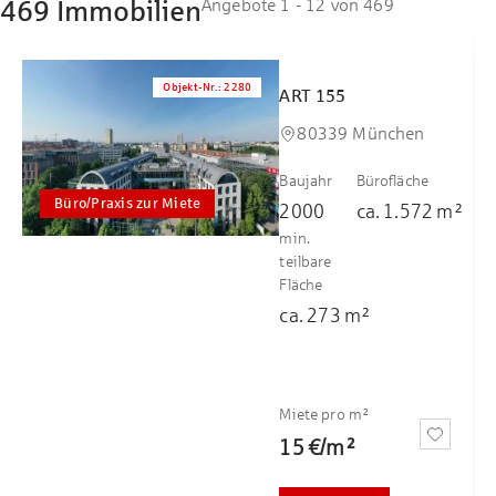
469 Immobilien
Angebote 1 - 12 von 469
Objekt-Nr.
:
2280
ART 155
80339 München
Baujahr
Bürofläche
Büro/Praxis zur Miete
2000
ca.
1.572
m²
min.
teilbare
Fläche
ca.
273
m²
Miete pro m²
15 €
/
m²