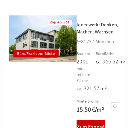
Objekt-Nr.
:
53
Ideenwerk: Denken,
Machen, Wachsen
81737 München
Büro/Praxis zur Miete
Baujahr
Bürofläche
2001
ca.
955,52
m²
min.
teilbare
Fläche
ca.
321,57
m²
Miete pro m²
15,50 €
/
m²
Zum Exposé