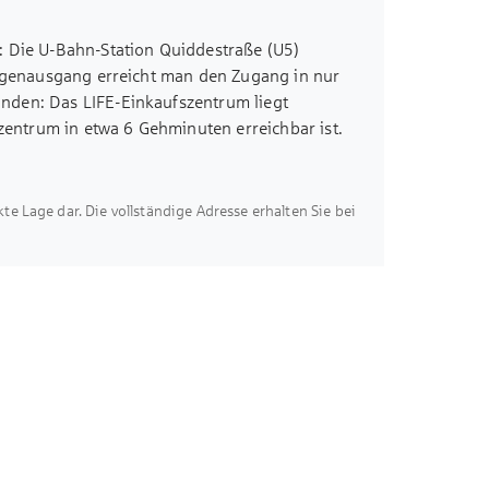
: Die U-Bahn-Station Quiddestraße (U5)
ragenausgang erreicht man den Zugang in nur
nden: Das LIFE-Einkaufszentrum liegt
ntrum in etwa 6 Gehminuten erreichbar ist.
nd 5 Minuten zu Fuß erreichbar und bietet
liche Aktivitäten an der frischen Luft.
akte Lage dar. Die vollständige Adresse erhalten Sie bei
age neben der Wohnanlage, die eine sichere
 ein Gymnasium, befinden sich in
 sind. Zusätzlich ist die Anbindung an den
Bahn-Stationen in der Umgebung gewährleisten
 angrenzende Stadtteile.
xen, Apotheken und Gesundheitszentren sind in
 Geschäfte in der Umgebung runden das
rastruktur, grüner Naherholung und
begehrt für alle, die kurze Wege, Komfort und