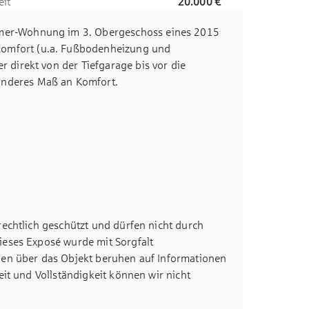
eit
20.000 €
mmer-Wohnung im 3. Obergeschoss eines 2015
komfort (u.a. Fußbodenheizung und
r direkt von der Tiefgarage bis vor die
onderes Maß an Komfort.
ch bildet das Herzstück der Wohnung. Durch
urchflutet und öffnet sich zu einem geräumigen
 der Wohnung und verfügt über ein großes
 sowohl mit einer komfortablen Badewanne als
t und vereint Funktionalität mit zeitlosem
zimmer sowie ein Kinder- oder Arbeitszimmer –
rechtlich geschützt und dürfen nicht durch
tz für die persönlichen Gestaltungswünsche.
ieses Exposé wurde mit Sorgfalt
rfolgt ebenfalls bequem per Lift. Der
ben über das Objekt beruhen auf Informationen
rage liegt unmittelbar neben dem Hauseingang
eit und Vollständigkeit können wir nicht
eis à EUR 20.000,00). Für Fahrradliebhaber
rt, mit einem eigenen Lift, der Sie direkt zur