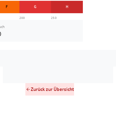
F
G
H
200
250
uch
)
Zurück zur Übersicht