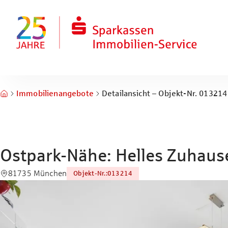
Zum Hauptinhalt springen
Zum Fuß springen
Immobilienangebote
Detailansicht – Objekt-Nr. 013214
Ostpark-Nähe: Helles Zuhause
81735 München
Objekt-Nr.
:
013214