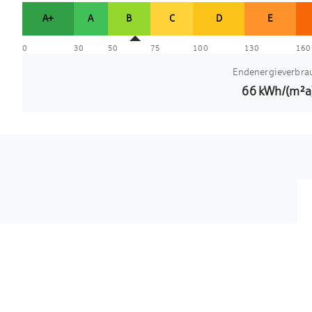
A+
A
B
C
D
E
0
30
50
75
100
130
160
Endenergieverbra
66
kWh/(m²a