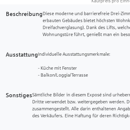
Kaufpreis pro Einh
Beschreibung
Diese moderne und barrierefreie Drei-Zi
erbauten Gebäudes bietet höchsten Wohn
Dreifachverglasung). Dank des Lifts, welche
Wohnungstüre führt, genießt man ein bes
Der großzügige, helle Wohn- und Essberei
die große Fensterfront ist der Raum lichtd
Ausstattung
Individuelle Ausstattungsmerkmale:
Westloggia – ruhig zum Innenhof gelegen.
Die separate Küche liegt auf der Ostseite
- Küche mit Fenster
Fenster. Das barrierefreie Badezimmer ist
- Balkon/Loggia/Terrasse
auch einer ebenerdigen Dusche ausgestatte
- barrierefrei
Design.
- elektrische Rollläden
Die beiden Schlafzimmer – ein Hauptschlaf
Sonstiges
Sämtliche Bilder in diesem Exposé sind urheber
- Handtuchheizung
sind gut geschnitten und bieten genug Pla
Dritte verwendet bzw. weitergegeben werden. D
Der Zugang zum Keller und zur Tiefgarage e
zusammengestellt. Alle darin enthaltenen Anga
zugehörige Einzelstellplatz in der Tiefga
des Verkäufers. Eine Haftung für deren Richtigk
und ist damit besonders praktisch (Kaufpr
übernehmen.
bietet der Fahrradkeller zusätzlichen Komfo