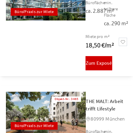
Bürofläche
min.
teilbare
ca.
2.887
m²
Büro/Praxis zur Miete
Fläche
ca.
290
m²
Miete pro m²
18,50 €
/
m²
Zum Exposé
Objekt-Nr.
:
3465
THE MALT: Arbeit
trifft Lifestyle
80999 München
Büro/Praxis zur Miete
Bürofläche
min.