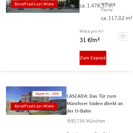
teilbare
Büro/Praxis zur Miete
ca.
1.478,57
m²
Fläche
ca.
117,02
m²
Miete pro m²
31 €
/
m²
Zum Exposé
Objekt-Nr.
:
1958
CASCADA: Das Tür zum
Münchner Süden direkt an
Büro/Praxis zur Miete
der U-Bahn
81739 München