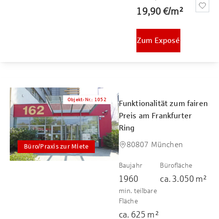
19,90 €
/
m²
Zum Exposé
Objekt-Nr.
:
1052
Funktionalität zum fairen
Preis am Frankfurter
Ring
80807 München
Büro/Praxis zur Miete
Baujahr
Bürofläche
1960
ca.
3.050
m²
min. teilbare
Fläche
ca.
625
m²