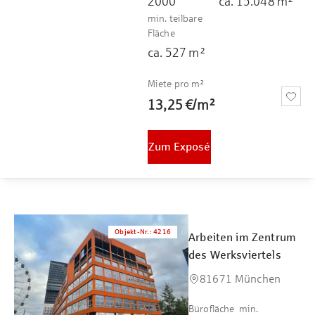
2000
ca.
15.048
m²
min. teilbare
Fläche
ca.
527
m²
Miete pro m²
13,25 €
/
m²
Zum Exposé
Objekt-Nr.
:
4216
Arbeiten im Zentrum
des Werksviertels
81671 München
Bürofläche
min.