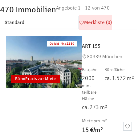
470 Immobilien
Angebote 1 - 12 von 470
Merkliste (0)
Objekt-Nr.
:
2280
ART 155
80339 München
Baujahr
Bürofläche
2000
ca.
1.572
m²
Büro/Praxis zur Miete
min.
teilbare
Fläche
ca.
273
m²
Miete pro m²
15 €
/
m²