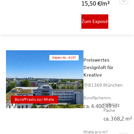
15,50 €
/
m²
Zum Exposé
Objekt-Nr.
:
6107
Preiswertes
Designloft für
Kreative
81369 München
Bürofläche
min.
Büro/Praxis zur Miete
teilbare
ca.
4.400,49
m²
Fläche
ca.
368,2
m²
Miete pro m²