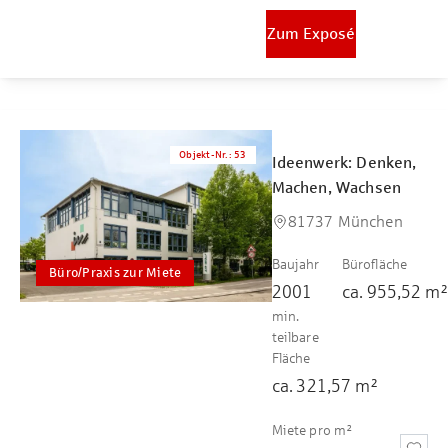
Zum Exposé
Objekt-Nr.
:
53
Ideenwerk: Denken,
Machen, Wachsen
81737 München
Baujahr
Bürofläche
Büro/Praxis zur Miete
2001
ca.
955,52
m
min.
teilbare
Fläche
ca.
321,57
m²
Miete pro m²