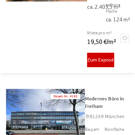
teilbare
ca.
2.403,5
m²
Fläche
ca.
124
m²
Miete pro m²
19,50 €
/
m²
Zum Exposé
Objekt-Nr.
:
4193
Modernes Büro in
Freiham
81249 München
Baujahr
Bürofläche