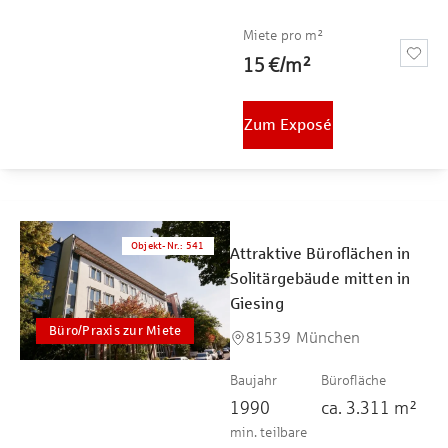
Miete pro m²
15 €
/
m²
Zum Exposé
Objekt-Nr.
:
541
Attraktive Büroflächen in
Solitärgebäude mitten in
Giesing
Büro/Praxis zur Miete
81539 München
Baujahr
Bürofläche
1990
ca.
3.311
m²
min. teilbare