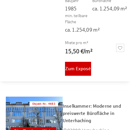
Baujahr
Bürofläche
1985
ca.
1.254,09
m²
min. teilbare
Fläche
ca.
1.254,09
m²
Miete pro m²
15,50 €
/
m²
Zum Exposé
Objekt-Nr.
:
4683
Inselkammer: Moderne und
preiswerte Bürofläche in
Unterhaching