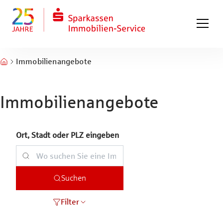
Zum Hauptinhalt springen
Zum Fuß springen
Immobilienangebote
Immobilienangebote
Ort, Stadt oder PLZ eingeben
Suchen
Filter