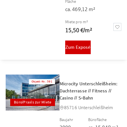
Fläche
ca.
469,12
m²
Miete pro m²
15,50 €
/
m²
Zum Exposé
Objekt-Nr.
:
591
Microcity Unterschleißheim:
Dachterrasse // Fitness //
Casino // S-Bahn
Büro/Praxis zur Miete
85716 Unterschleißheim
Baujahr
Bürofläche