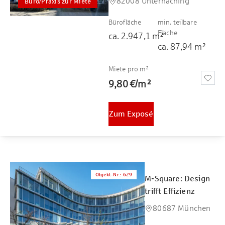
82008 Unterhaching
Büro/Praxis zur Miete
Bürofläche
min. teilbare
Fläche
ca.
2.947,1
m²
ca.
87,94
m²
Miete pro m²
9,80 €
/
m²
Zum Exposé
Objekt-Nr.
:
629
M-Square: Design
trifft Effizienz
80687 München