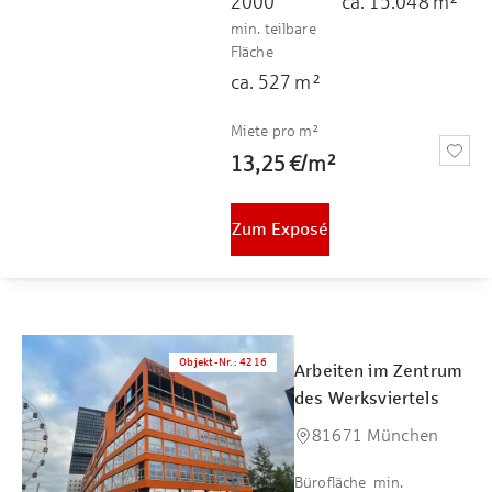
2000
ca.
15.048
m²
min. teilbare
Fläche
ca.
527
m²
Miete pro m²
13,25 €
/
m²
Zum Exposé
Objekt-Nr.
:
4216
Arbeiten im Zentrum
des Werksviertels
81671 München
Bürofläche
min.