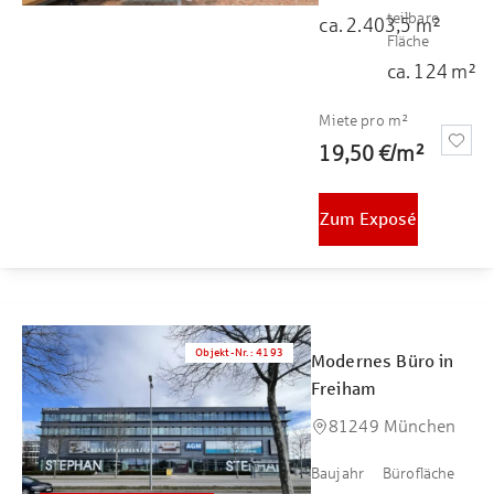
teilbare
ca.
2.403,5
m²
Fläche
ca.
124
m²
Miete pro m²
19,50 €
/
m²
Zum Exposé
Objekt-Nr.
:
4193
Modernes Büro in
Freiham
81249 München
Baujahr
Bürofläche