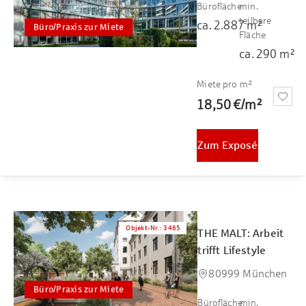
Bürofläche
min.
teilbare
ca.
2.887
m²
Büro/Praxis zur Miete
Fläche
ca.
290
m²
Miete pro m²
18,50 €
/
m²
Zum Exposé
Objekt-Nr.
:
3465
THE MALT: Arbeit
trifft Lifestyle
80999 München
Büro/Praxis zur Miete
Bürofläche
min.