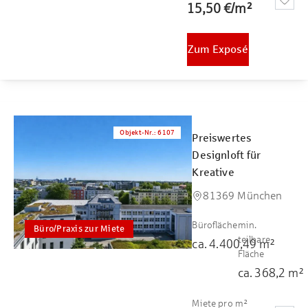
15,50 €
/
m²
Zum Exposé
Objekt-Nr.
:
6107
Preiswertes
Designloft für
Kreative
81369 München
Bürofläche
min.
Büro/Praxis zur Miete
teilbare
ca.
4.400,49
m²
Fläche
ca.
368,2
m²
Miete pro m²