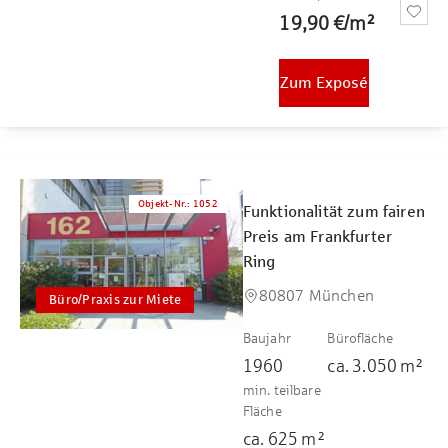
19,90 €
/
m²
Zum Exposé
Objekt-Nr.
:
1052
Funktionalität zum fairen
Preis am Frankfurter
Ring
80807 München
Büro/Praxis zur Miete
Baujahr
Bürofläche
1960
ca.
3.050
m²
min. teilbare
Fläche
ca.
625
m²