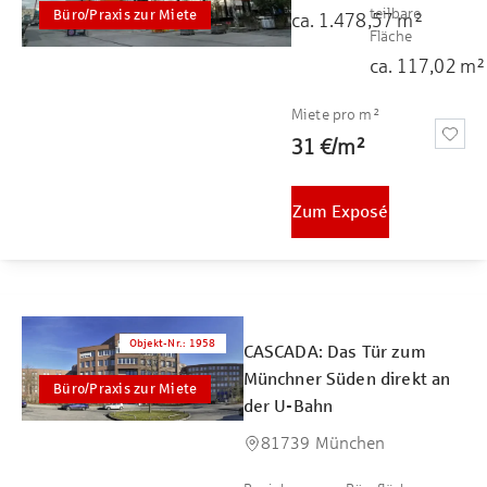
teilbare
Büro/Praxis zur Miete
ca.
1.478,57
m²
Fläche
ca.
117,02
m²
Miete pro m²
31 €
/
m²
Zum Exposé
Objekt-Nr.
:
1958
CASCADA: Das Tür zum
Münchner Süden direkt an
Büro/Praxis zur Miete
der U-Bahn
81739 München