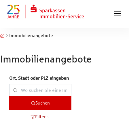
Zum Hauptinhalt springen
Zum Fuß springen
Immobilienangebote
Immobilienangebote
Ort, Stadt oder PLZ eingeben
Suchen
Filter