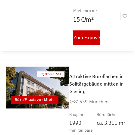
Miete pro m²
15 €
/
m²
Zum Exposé
Objekt-Nr.
:
541
Attraktive Büroflächen in
Solitärgebäude mitten in
Giesing
Büro/Praxis zur Miete
81539 München
Baujahr
Bürofläche
1990
ca.
3.311
m²
min. teilbare