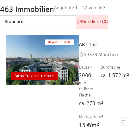
463 Immobilien
Angebote 1 - 12 von 463
Merkliste (0)
Objekt-Nr.
:
2280
ART 155
80339 München
Baujahr
Bürofläche
2000
ca.
1.572
m²
Büro/Praxis zur Miete
min.
teilbare
Fläche
ca.
273
m²
Miete pro m²
15 €
/
m²