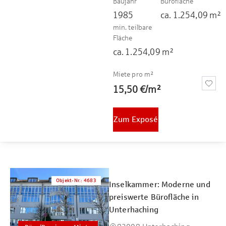
Baujahr
Bürofläche
1985
ca.
1.254,09
m²
min. teilbare
Fläche
ca.
1.254,09
m²
Miete pro m²
15,50 €
/
m²
Zum Exposé
Objekt-Nr.
:
4683
Inselkammer: Moderne und
preiswerte Bürofläche in
Unterhaching