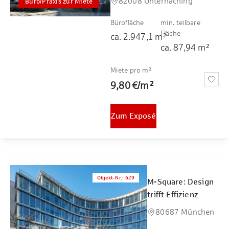
82008 Unterhaching
Büro/Praxis zur Miete
Bürofläche
min. teilbare
Fläche
ca.
2.947,1
m²
ca.
87,94
m²
Miete pro m²
9,80 €
/
m²
Zum Exposé
Objekt-Nr.
:
629
M-Square: Design
trifft Effizienz
80687 München