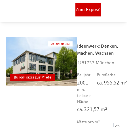
Zum Exposé
Objekt-Nr.
:
53
Ideenwerk: Denken,
Machen, Wachsen
81737 München
Baujahr
Bürofläche
Büro/Praxis zur Miete
2001
ca.
955,52
m
min.
teilbare
Fläche
ca.
321,57
m²
Miete pro m²