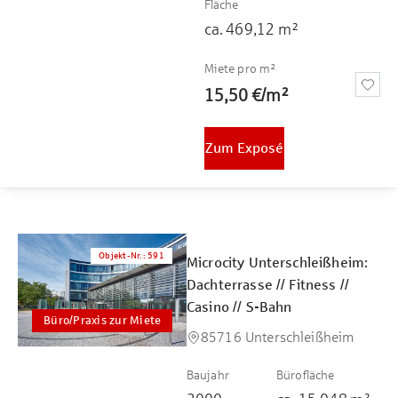
Fläche
ca.
469,12
m²
Miete pro m²
15,50 €
/
m²
Zum Exposé
Objekt-Nr.
:
591
Microcity Unterschleißheim:
Dachterrasse // Fitness //
Casino // S-Bahn
Büro/Praxis zur Miete
85716 Unterschleißheim
Baujahr
Bürofläche