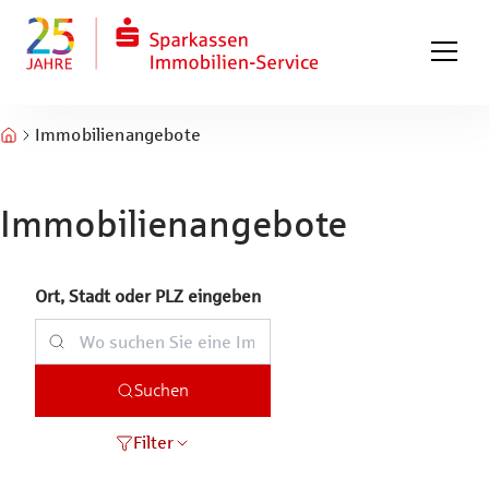
Zum Hauptinhalt springen
Zum Fuß springen
Immobilienangebote
Immobilienangebote
Ort, Stadt oder PLZ eingeben
Suchen
Filter