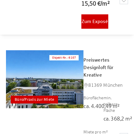
15,50 €
/
m²
Zum Exposé
Objekt-Nr.
:
6107
Preiswertes
Designloft für
Kreative
81369 München
Bürofläche
min.
Büro/Praxis zur Miete
teilbare
ca.
4.400,49
m²
Fläche
ca.
368,2
m²
Miete pro m²