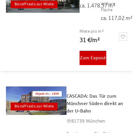
teilbare
Büro/Praxis zur Miete
ca.
1.478,57
m²
Fläche
ca.
117,02
m²
Miete pro m²
31 €
/
m²
Zum Exposé
Objekt-Nr.
:
1958
CASCADA: Das Tür zum
Münchner Süden direkt an
Büro/Praxis zur Miete
der U-Bahn
81739 München