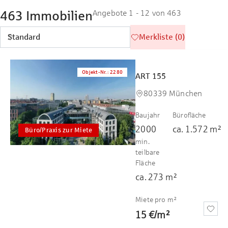
463 Immobilien
Angebote 1 - 12 von 463
Merkliste (0)
Objekt-Nr.
:
2280
ART 155
80339 München
Baujahr
Bürofläche
2000
ca.
1.572
m²
Büro/Praxis zur Miete
min.
teilbare
Fläche
ca.
273
m²
Miete pro m²
15 €
/
m²