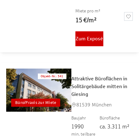
Miete pro m²
15 €
/
m²
Zum Exposé
Objekt-Nr.
:
541
Attraktive Büroflächen in
Solitärgebäude mitten in
Giesing
Büro/Praxis zur Miete
81539 München
Baujahr
Bürofläche
1990
ca.
3.311
m²
min. teilbare