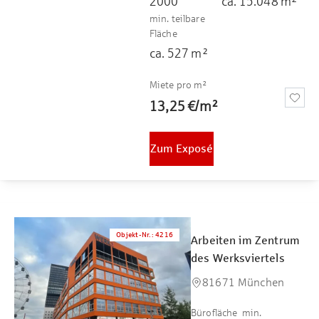
2000
ca.
15.048
m²
min. teilbare
Fläche
ca.
527
m²
Miete pro m²
13,25 €
/
m²
Zum Exposé
Objekt-Nr.
:
4216
Arbeiten im Zentrum
des Werksviertels
81671 München
Bürofläche
min.