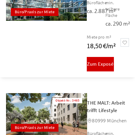
Bürofläche
min.
teilbare
ca.
2.887
m²
Büro/Praxis zur Miete
Fläche
ca.
290
m²
Miete pro m²
18,50 €
/
m²
Zum Exposé
Objekt-Nr.
:
3465
THE MALT: Arbeit
trifft Lifestyle
80999 München
Büro/Praxis zur Miete
Bürofläche
min.