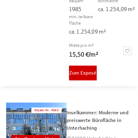
Baujahr
Bürofläche
1985
ca.
1.254,09
m²
min. teilbare
Fläche
ca.
1.254,09
m²
Miete pro m²
15,50 €
/
m²
Zum Exposé
Objekt-Nr.
:
4683
Inselkammer: Moderne und
preiswerte Bürofläche in
Unterhaching