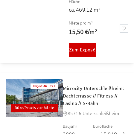
Fläche
ca.
469,12
m²
Miete pro m²
15,50 €
/
m²
Zum Exposé
Objekt-Nr.
:
591
Microcity Unterschleißheim:
Dachterrasse // Fitness //
Casino // S-Bahn
Büro/Praxis zur Miete
85716 Unterschleißheim
Baujahr
Bürofläche