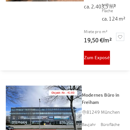
teilbare
ca.
2.403,5
m²
Fläche
ca.
124
m²
Miete pro m²
19,50 €
/
m²
Zum Exposé
Objekt-Nr.
:
4193
Modernes Büro in
Freiham
81249 München
Baujahr
Bürofläche