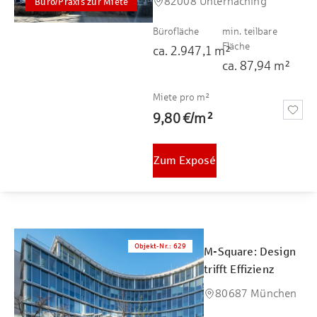
82008 Unterhaching
Büro/Praxis zur Miete
Bürofläche
min. teilbare
Fläche
ca.
2.947,1
m²
ca.
87,94
m²
Miete pro m²
9,80 €
/
m²
Zum Exposé
Objekt-Nr.
:
629
M-Square: Design
trifft Effizienz
80687 München