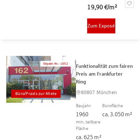
19,90 €
/
m²
Zum Exposé
Objekt-Nr.
:
1052
Funktionalität zum fairen
Preis am Frankfurter
Ring
80807 München
Büro/Praxis zur Miete
Baujahr
Bürofläche
1960
ca.
3.050
m²
min. teilbare
Fläche
ca.
625
m²