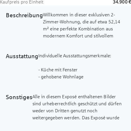
Kaufpreis pro Einheit
34.900 €
Beschreibung
Willkommen in dieser exklusiven 2-
Zimmer-Wohnung, die auf etwa 52,14
m² eine perfekte Kombination aus
modernem Komfort und stilvollem
Wohnen bietet. Ideal für Singles oder
Paare, überzeugt die Wohnung durch
Ausstattung
Individuelle Ausstattungsmerkmale:
eine durchdachte Raumaufteilung und
eine hochwertige Ausstattung, die für
- Küche mit Fenster
ein rundum angenehmes Wohngefühl
- gehobene Wohnlage
sorgt.
- ruhige Wohnlage
- Balkon/Loggia/Terrasse
Der großzügige Wohn- und Essbereich
Sonstiges
Alle in diesem Exposé enthaltenen Bilder
- elektrische Rollläden
mit offener Küche bildet das Herzstück
sind urheberrechtlich geschützt und dürfen
- Handtuchheizung
der Wohnung. Große Fensterflächen
weder von Dritten genutzt noch
- Videogegensprechanlage
lassen viel Tageslicht herein und
weitergegeben werden. Das Exposé wurde
- Wasch-/ Trockenraum
schaffen so eine helle und einladende
mit größter Sorgfalt erstellt. Sämtliche
- Fahrradraum/ -keller
Atmosphäre. Von hier aus gelangen Sie