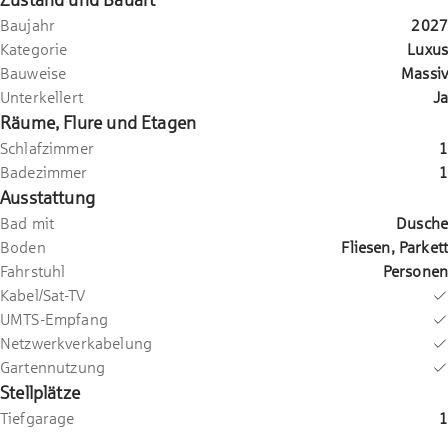
Zustand und Bauart
Baujahr
2027
Kategorie
Luxus
Bauweise
Massiv
Unterkellert
Ja
Räume, Flure und Etagen
Schlafzimmer
1
Badezimmer
1
Ausstattung
Bad mit
Dusche
Boden
Fliesen, Parkett
Fahrstuhl
Personen
Kabel/Sat-TV
UMTS-Empfang
Netzwerkverkabelung
Gartennutzung
Stellplätze
Tiefgarage
1