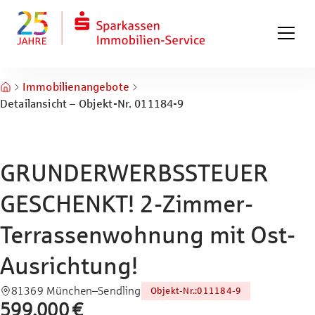
Zum Hauptinhalt springen
Zum Fuß springen
Immobilienangebote
Detailansicht – Objekt-Nr. 011184-9
GRUNDERWERBSSTEUER
GESCHENKT! 2-Zimmer-
Terrassenwohnung mit Ost-
Ausrichtung!
81369 München–Sendling
Objekt-Nr.
:
011184-9
599.000 €