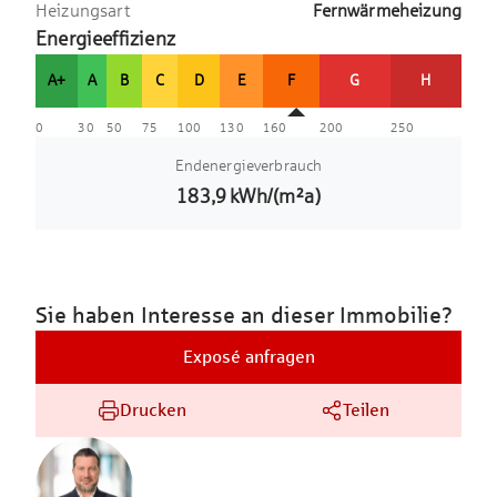
Heizungsart
Fernwärmeheizung
Energieeffizienz
A+
A
B
C
D
E
F
G
H
0
30
50
75
100
130
160
200
250
Endenergieverbrauch
183,9
kWh/(m²a)
Sie haben Interesse an dieser Immobilie?
Exposé anfragen
Drucken
Teilen