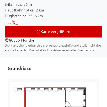
S-Bahn ca. 56 m
Informationen des Vermieters. Eine Haftung
Teeküche
Hauptbahnhof ca. 2 km
für deren Richtigkeit und Vollständigkeit
Personen-/ und Lastenaufzug
Flughafen ca. 35, 6 km
können wir nicht übernehmen. Sämtliche
LEED Gold-Zertifizierung
Autobahn ca. 7,1 km
Flächenangaben stellen ca.-Angaben da.
WiredScore zertifiziert
10 Min
Gewerbesteuerhebesatz 490%
Karte vergrößern
80636 München
Die Karte dient lediglich als Orientierungshilfe und stellt nicht die
exakte Lage dar. Die vollständige Adresse erhalten Sie bei uns.
Grundrisse