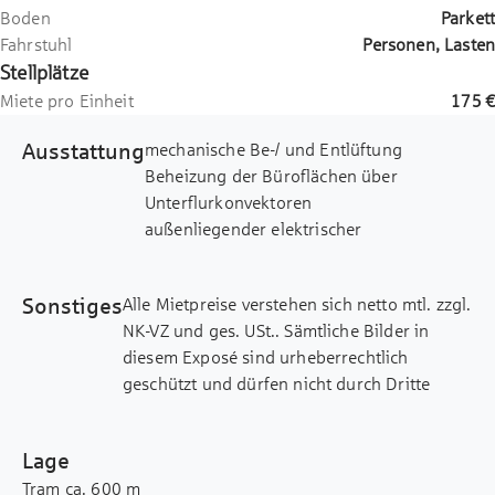
Boden
Parkett
Fahrstuhl
Personen, Lasten
Stellplätze
Miete pro Einheit
175 €
Ausstattung
mechanische Be-/ und Entlüftung
Beheizung der Büroflächen über
Unterflurkonvektoren
außenliegender elektrischer
Sonnenschutz
innenliegender Blendschutz
Sonstiges
Alle Mietpreise verstehen sich netto mtl. zzgl.
öffenbare Fenster
NK-VZ und ges. USt.. Sämtliche Bilder in
BAP-gerechte Beleuchtung
diesem Exposé sind urheberrechtlich
Parkett- und Teppichboden
geschützt und dürfen nicht durch Dritte
Hohlraumboden inkl. Bodentanks
verwendet bzw. weitergegeben werden.
ca. 1,35 m Achsmaß
Dieses Exposé wurde mit Sorgfalt
ca. 5,05 m Raumtiefe (variiert)
Lage
zusammengestellt. Alle darin enthaltenen
ca. 3,05 m lichte Raumhöhe
Tram ca. 600 m
Angaben über das Objekt beruhen auf
flexible Raumstruktur