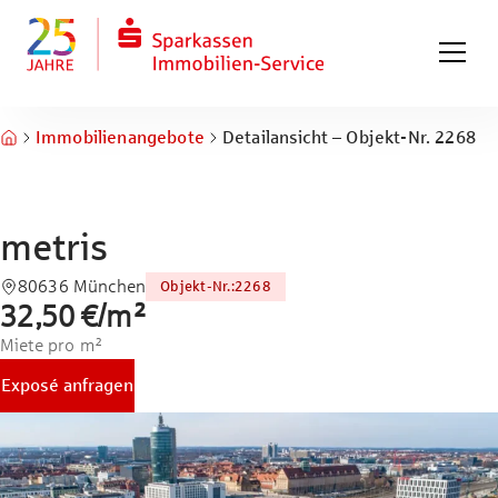
Zum Hauptinhalt springen
Zum Fuß springen
Immobilienangebote
Detailansicht – Objekt-Nr. 2268
metris
80636 München
Objekt-Nr.
:
2268
32,50 €
/
m²
Miete pro m²
Exposé anfragen