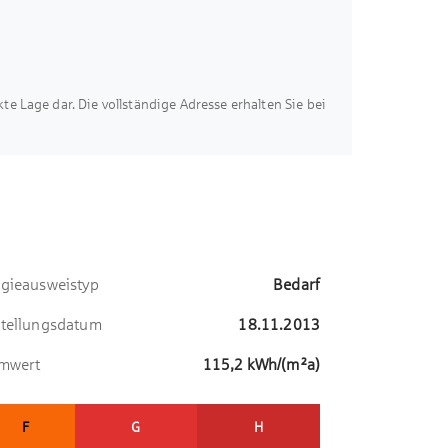
usweis in Vorbereitung/ liegt noch nicht vor.
akte Lage dar. Die vollständige Adresse erhalten Sie bei
gieausweistyp
Bedarf
tellungsdatum
18.11.2013
omwert
115,2
kWh/(m²a)
F
G
H