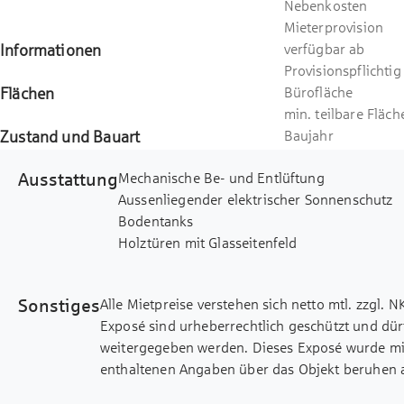
Nebenkosten
Mieterprovision
Informationen
verfügbar ab
Provisionspflichtig
Flächen
Bürofläche
min. teilbare Fläch
Zustand und Bauart
Baujahr
Ausstattung
Mechanische Be- und Entlüftung
Aussenliegender elektrischer Sonnenschutz
Bodentanks
Holztüren mit Glasseitenfeld
Spiegelrasterbeleuchtung
Aufzug
Sonstiges
Alle Mietpreise verstehen sich netto mtl. zzgl. N
Sprinkleranlage
Exposé sind urheberrechtlich geschützt und dür
weitergegeben werden. Dieses Exposé wurde mit
enthaltenen Angaben über das Objekt beruhen a
für deren Richtigkeit und Vollständigkeit könn