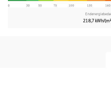
0
30
50
75
100
130
160
Endenergiebeda
218,7
kWh/(m²