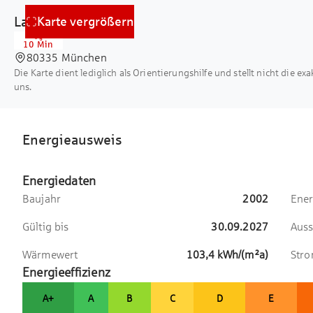
Flächenangaben stellen ca.-Angaben da. Energiea
Lage
Karte vergrößern
10 Min
80335 München
Die Karte dient lediglich als Orientierungshilfe und stellt nicht die ex
uns.
Energieausweis
Energiedaten
Baujahr
2002
Ener
Gültig bis
30.09.2027
Auss
Wärmewert
103,4
kWh/(m²a)
Str
Energieeffizienz
A+
A
B
C
D
E