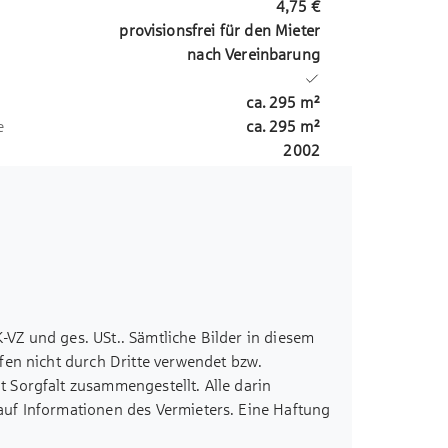
4,75 €
provisionsfrei für den Mieter
nach Vereinbarung
ca.
295
m²
e
ca.
295
m²
2002
K-VZ und ges. USt.. Sämtliche Bilder in diesem
fen nicht durch Dritte verwendet bzw.
 Sorgfalt zusammengestellt. Alle darin
uf Informationen des Vermieters. Eine Haftung
en wir nicht übernehmen. Sämtliche