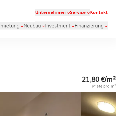
Unternehmen
Service
Kontakt
rmietung
Neubau
Investment
Finanzierung
21,80 €
/
m²
Miete pro m²