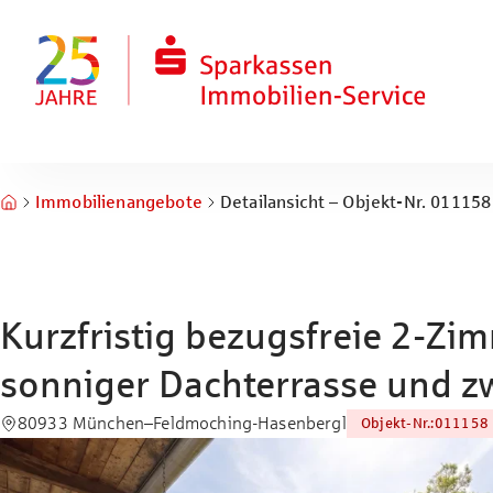
Zum Hauptinhalt springen
Zum Fuß springen
Immobilienangebote
Detailansicht – Objekt-Nr. 011158
Kurzfristig bezugsfreie 2-Z
sonniger Dachterrasse und z
80933 München–Feldmoching-Hasenbergl
Objekt-Nr.
:
011158