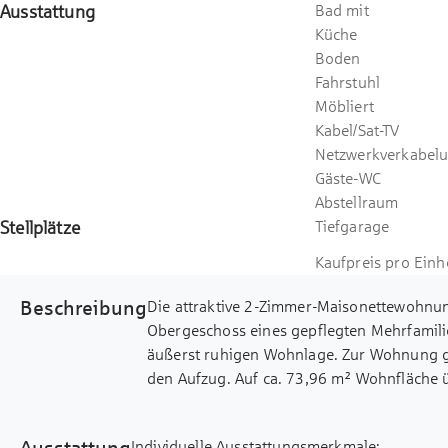
Ausstattung
Bad mit
Küche
Boden
Fahrstuhl
Möbliert
Kabel/Sat-TV
Netzwerkverkabel
Gäste-WC
Abstellraum
Stellplätze
Tiefgarage
Kaufpreis pro Einh
Beschreibung
Die attraktive 2-Zimmer-Maisonettewohnung
Obergeschoss eines gepflegten Mehrfamili
äußerst ruhigen Wohnlage. Zur Wohnung g
den Aufzug. Auf ca. 73,96 m² Wohnfläche
Raumaufteilung. Zwei Balkone sowie eine 
vielfältige Möglichkeiten für entspannte S
Ausstattung
Individuelle Ausstattungsmerkmale: