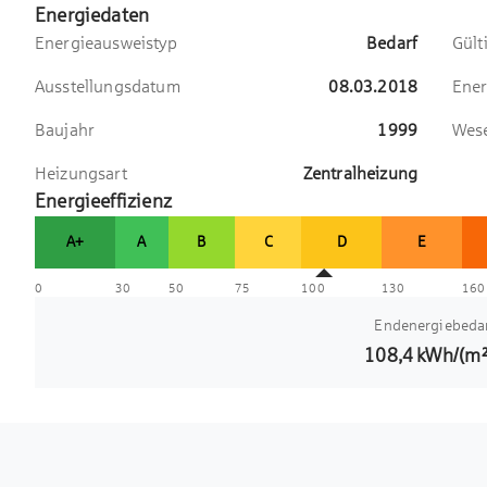
Energiedaten
Energieausweistyp
Bedarf
Gült
Ausstellungsdatum
08.03.2018
Ener
Baujahr
1999
Wese
Heizungsart
Zentralheizung
Energieeffizienz
A+
A
B
C
D
E
0
30
50
75
100
130
160
Endenergiebeda
108,4
kWh/(m²