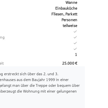
Wanne
Einbauküche
Fliesen, Parkett
Personen
teilweise
ung
1
eit
25.000 €
 erstreckt sich über das 2. und 3.
enhauses aus dem Baujahr 1999 in einer
elangt man über die Treppe oder bequem über
 überzeugt die Wohnung mit einer gelungenen
knapp 15 m² große Dachterrasse schaffen
tunden im Freien - ob für Sonnenliebhaber oder