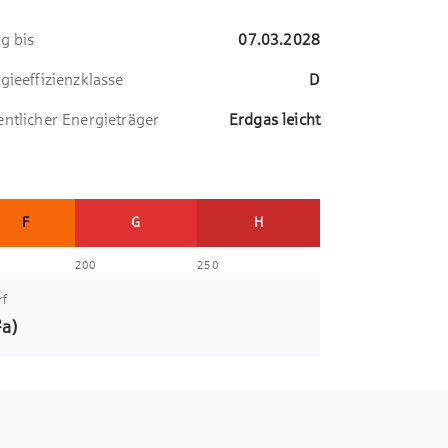
ig bis
07.03.2028
gieeffizienzklasse
D
ntlicher Energieträger
Erdgas leicht
F
G
H
200
250
rf
a)