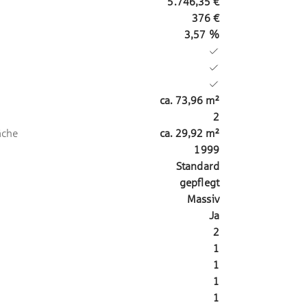
5.746,35 €
376 €
3,57 %
ca.
73,96
m²
2
äche
ca.
29,92
m²
1999
Standard
gepflegt
Massiv
Ja
2
1
1
1
1