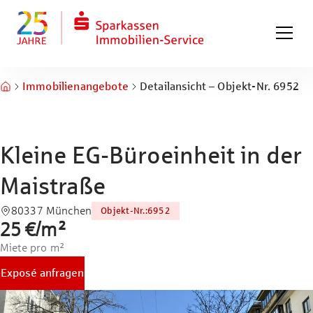
Zum Hauptinhalt springen
Zum Fuß springen
Immobilienangebote
Detailansicht – Objekt-Nr. 6952
Kleine EG-Büroeinheit in der
Maistraße
80337 München
Objekt-Nr.
:
6952
25 €
/
m²
Miete pro m²
Exposé anfragen