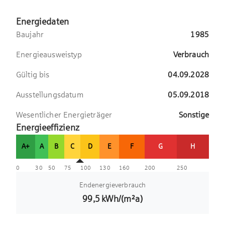
Energiedaten
Baujahr
1985
Energieausweistyp
Verbrauch
Gültig bis
04.09.2028
Ausstellungsdatum
05.09.2018
Wesentlicher Energieträger
Sonstige
Energieeffizienz
A+
A
B
C
D
E
F
G
H
0
30
50
75
100
130
160
200
250
Endenergieverbrauch
99,5
kWh/(m²a)