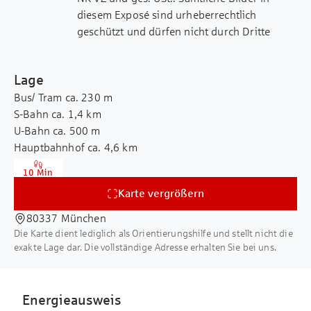
diesem Exposé sind urheberrechtlich
geschützt und dürfen nicht durch Dritte
verwendet bzw. weitergegeben werden.
Dieses Exposé wurde mit Sorgfalt
Lage
zusammengestellt. Alle darin enthaltenen
Bus/ Tram ca. 230 m
Angaben über das Objekt beruhen auf
S-Bahn ca. 1,4 km
Informationen des Vermieters. Eine Haftung
U-Bahn ca. 500 m
für deren Richtigkeit und Vollständigkeit
Hauptbahnhof ca. 4,6 km
können wir nicht übernehmen. Sämtliche
Flughafen ca. 36,2 km
Flächenangaben stellen ca.-Angaben da.
10 Min
Autobahn ca. 5,2 km
Energieausweis in Vorbereitung/ liegt noch
Karte vergrößern
Gewerbesteuerhebesatz 490%
nicht vor.
80337 München
Die Karte dient lediglich als Orientierungshilfe und stellt nicht die
exakte Lage dar. Die vollständige Adresse erhalten Sie bei uns.
Energieausweis