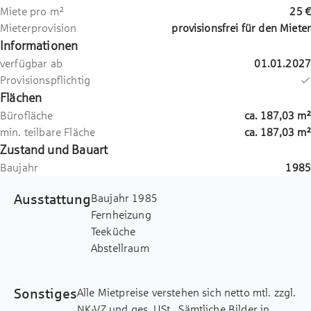
Miete pro m²
25 €
Mieterprovision
provisionsfrei für den Mieter
Informationen
verfügbar ab
01.01.2027
Provisionspflichtig
Flächen
Bürofläche
ca.
187,03
m²
min. teilbare Fläche
ca.
187,03
m²
Zustand und Bauart
Baujahr
1985
Ausstattung
Baujahr 1985
Fernheizung
Teeküche
Abstellraum
Sonstiges
Alle Mietpreise verstehen sich netto mtl. zzgl.
NK-VZ und ges. USt.. Sämtliche Bilder in