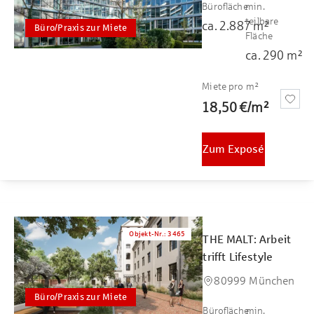
Bürofläche
min.
teilbare
ca.
2.887
m²
Büro/Praxis zur Miete
Fläche
ca.
290
m²
Miete pro m²
18,50 €
/
m²
Zum Exposé
Objekt-Nr.
:
3465
THE MALT: Arbeit
trifft Lifestyle
80999 München
Büro/Praxis zur Miete
Bürofläche
min.