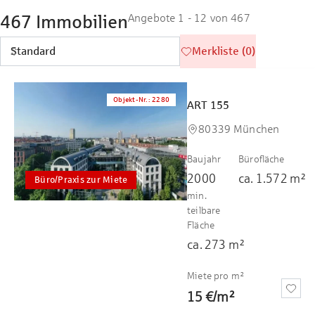
467 Immobilien
Angebote 1 - 12 von 467
Merkliste (0)
Objekt-Nr.
:
2280
ART 155
80339 München
Baujahr
Bürofläche
2000
ca.
1.572
m²
Büro/Praxis zur Miete
min.
teilbare
Fläche
ca.
273
m²
Miete pro m²
15 €
/
m²