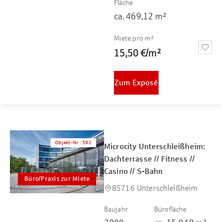
Fläche
ca.
469,12
m²
Miete pro m²
15,50 €
/
m²
Zum Exposé
Objekt-Nr.
:
591
Microcity Unterschleißheim:
Dachterrasse // Fitness //
Casino // S-Bahn
Büro/Praxis zur Miete
85716 Unterschleißheim
Baujahr
Bürofläche