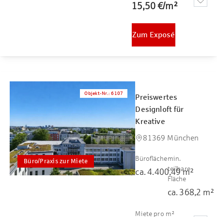
15,50 €
/
m²
Zum Exposé
Objekt-Nr.
:
6107
Preiswertes
Designloft für
Kreative
81369 München
Bürofläche
min.
Büro/Praxis zur Miete
teilbare
ca.
4.400,49
m²
Fläche
ca.
368,2
m²
Miete pro m²