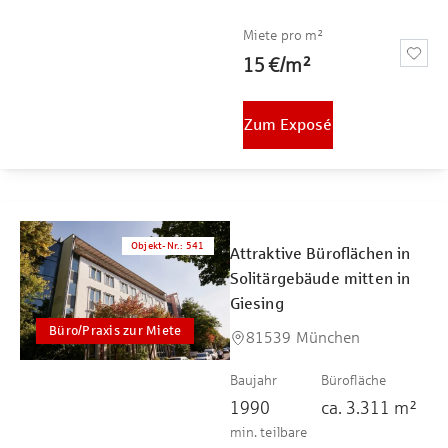
Miete pro m²
15 €
/
m²
Zum Exposé
Objekt-Nr.
:
541
Attraktive Büroflächen in
Solitärgebäude mitten in
Giesing
Büro/Praxis zur Miete
81539 München
Baujahr
Bürofläche
1990
ca.
3.311
m²
min. teilbare