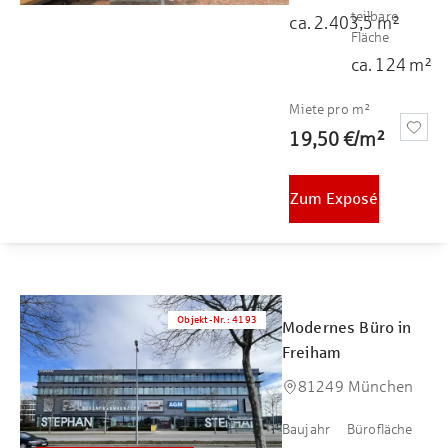
teilbare
ca.
2.403,5
m²
Fläche
ca.
124
m²
Miete pro m²
19,50 €
/
m²
Zum Exposé
Objekt-Nr.
:
4193
Modernes Büro in
Freiham
81249 München
Baujahr
Bürofläche