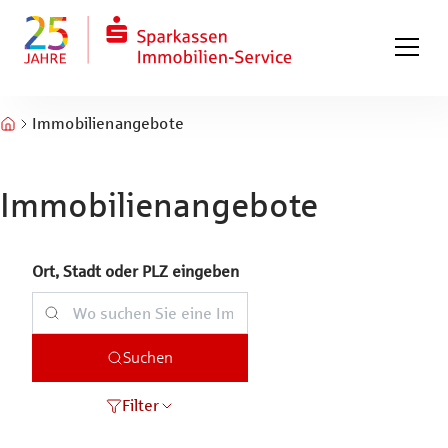
Zum Hauptinhalt springen
Zum Fuß springen
Immobilienangebote
Immobilienangebote
Ort, Stadt oder PLZ eingeben
Suchen
Filter