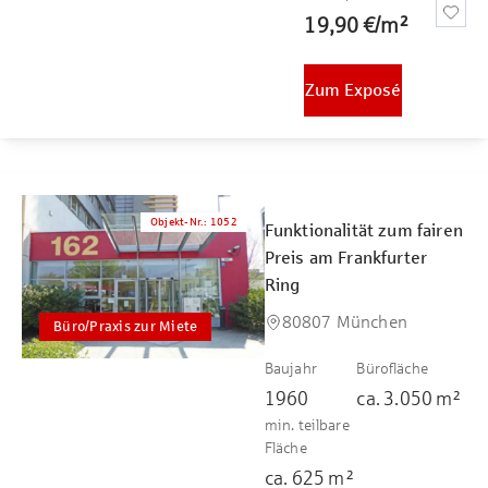
19,90 €
/
m²
Zum Exposé
Objekt-Nr.
:
1052
Funktionalität zum fairen
Preis am Frankfurter
Ring
80807 München
Büro/Praxis zur Miete
Baujahr
Bürofläche
1960
ca.
3.050
m²
min. teilbare
Fläche
ca.
625
m²