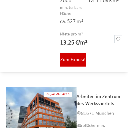
2000
ca.
15.048
m²
min. teilbare
Fläche
ca.
527
m²
Miete pro m²
13,25 €
/
m²
Zum Exposé
Objekt-Nr.
:
4216
Arbeiten im Zentrum
des Werksviertels
81671 München
Bürofläche
min.