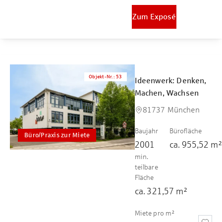
Zum Exposé
Objekt-Nr.
:
53
Ideenwerk: Denken,
Machen, Wachsen
81737 München
Baujahr
Bürofläche
Büro/Praxis zur Miete
2001
ca.
955,52
m
min.
teilbare
Fläche
ca.
321,57
m²
Miete pro m²