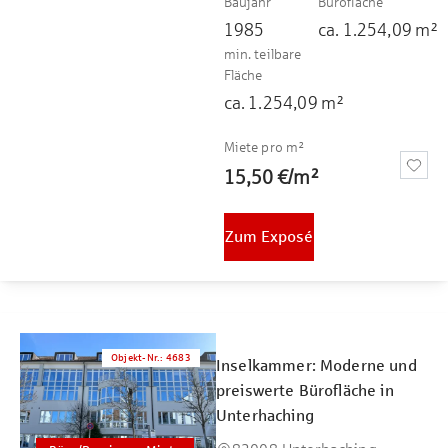
Baujahr
Bürofläche
1985
ca.
1.254,09
m²
min. teilbare
Fläche
ca.
1.254,09
m²
Miete pro m²
15,50 €
/
m²
Zum Exposé
Objekt-Nr.
:
4683
Inselkammer: Moderne und
preiswerte Bürofläche in
Unterhaching