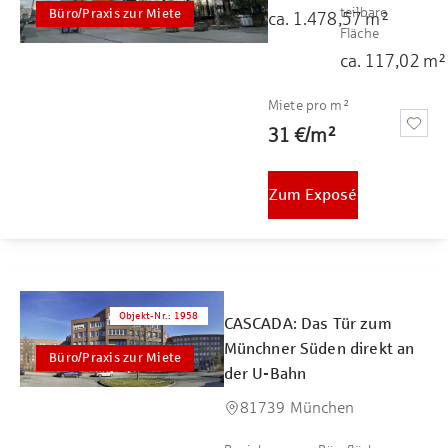
teilbare
Büro/Praxis zur Miete
ca.
1.478,57
m²
Fläche
ca.
117,02
m²
Miete pro m²
31 €
/
m²
Zum Exposé
Objekt-Nr.
:
1958
CASCADA: Das Tür zum
Münchner Süden direkt an
Büro/Praxis zur Miete
der U-Bahn
81739 München