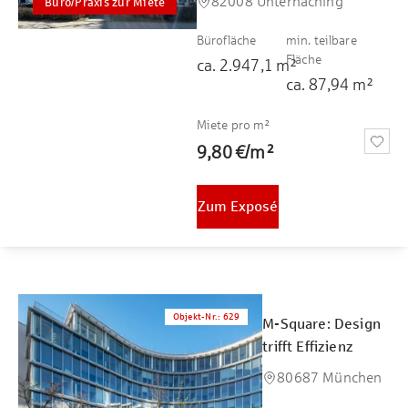
82008 Unterhaching
Büro/Praxis zur Miete
Bürofläche
min. teilbare
Fläche
ca.
2.947,1
m²
ca.
87,94
m²
Miete pro m²
9,80 €
/
m²
Zum Exposé
Objekt-Nr.
:
629
M-Square: Design
trifft Effizienz
80687 München