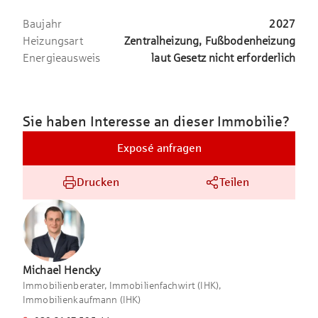
Erholung, Freizeitmöglichkeiten und optimaler
Anbindung an städtische Zentren.
Baujahr
2027
Heizungsart
Zentralheizung, Fußbodenheizung
Energieausweis
laut Gesetz nicht erforderlich
Sie haben Interesse an dieser Immobilie?
Exposé anfragen
Drucken
Teilen
Michael
Hencky
Immobilienberater, Immobilienfachwirt (IHK),
Immobilienkaufmann (IHK)