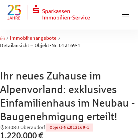
Zum Hauptinhalt springen
Zum Fuß springen
Immobilienangebote
Detailansicht – Objekt-Nr. 012169-1
Ihr neues Zuhause im
Alpenvorland: exklusives
Einfamilienhaus im Neubau -
Baugenehmigung erteilt!
83080 Oberaudorf
Objekt-Nr.
:
012169-1
1.220.000 €