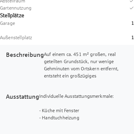
Abstellraum
Gartennutzung
Stellplätze
Garage
1
Außenstellplatz
1
Beschreibung
Auf einem ca. 451 m² großen, real
geteilten Grundstück, nur wenige
Gehminuten vom Ortskern entfernt,
entsteht ein großzügiges
Einfamilienhaus in massiver,
wärmegedämmter Ziegelbauweise samt
Ausstattung
Individuelle Ausstattungsmerkmale:
Blockwandschalung im Obergeschoss.
Der Bau erfolgt durch ein
- Küche mit Fenster
renommiertes, heimisches
- Handtuchheizung
Familienunternehmen. Der neue
- Wärmepumpe
Rückzugsort wird im KfW-55 Standard
realisiert, ist hochwertig ausgestattet