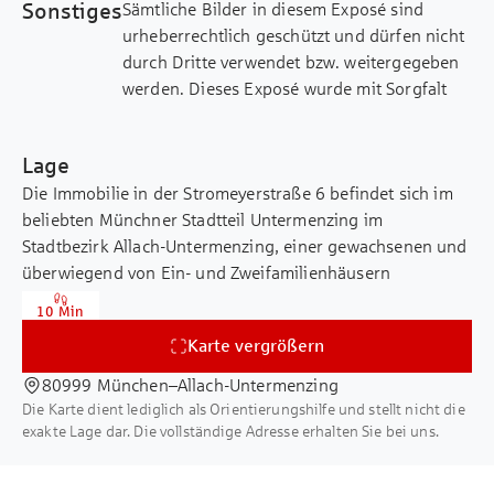
Sonstiges
Sämtliche Bilder in diesem Exposé sind
über eine Wohnfläche von ca. 200 m²
urheberrechtlich geschützt und dürfen nicht
sowie eine zusätzliche Nutzfläche von
durch Dritte verwendet bzw. weitergegeben
ca. 117 m² verfügt. Der bestehende
werden. Dieses Exposé wurde mit Sorgfalt
Altbestand ist jedoch als Abrissobjekt
zusammengestellt. Alle darin enthaltenen
zu betrachten und bietet somit ideale
Angaben über das Objekt beruhen auf
Voraussetzungen für eine
Lage
Informationen des Verkäufers. Eine Haftung
Neubebauung nach individuellen
Die Immobilie in der Stromeyerstraße 6 befindet sich im
für deren Richtigkeit und Vollständigkeit
Vorstellungen.
beliebten Münchner Stadtteil Untermenzing im
können wir nicht übernehmen.
Stadtbezirk Allach-Untermenzing, einer gewachsenen und
Die Bebaubarkeit richtet sich nach § 34
überwiegend von Ein- und Zweifamilienhäusern
Baugesetzbuch (Nachbarbebauung),
geprägten Wohnlage im Nordwesten der
wodurch sich das geplante
10 Min
Landeshauptstadt. Die Umgebung zeichnet sich durch
Bauvorhaben harmonisch in die
Karte vergrößern
ihren ruhigen, fast dörflichen Charakter bei gleichzeitig
umliegende Struktur einfügen muss. In
guter Anbindung an die Münchner Innenstadt aus.
der direkten Umgebung wurden bereits
80999 München–Allach-Untermenzing
Die Karte dient lediglich als Orientierungshilfe und stellt nicht die
mehrere Neubauprojekte erfolgreich
Alle Einrichtungen des täglichen Bedarfs sind in
exakte Lage dar. Die vollständige Adresse erhalten Sie bei uns.
realisiert, die eine Bebauung mit zwei
unmittelbarer Nähe vorhanden. Rund um den
Doppelhäusern – entsprechend vier
nahegelegenen Oertelplatz – dem zentralen
Doppelhaushälften – widerspiegeln.