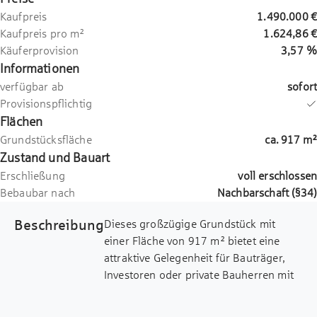
Kaufpreis
1.490.000 €
Kaufpreis pro m²
1.624,86 €
Käuferprovision
3,57 %
Informationen
verfügbar ab
sofort
Provisionspflichtig
Flächen
Grundstücksfläche
ca.
917
m²
Zustand und Bauart
Erschließung
voll erschlossen
Bebaubar nach
Nachbarschaft (§34)
Beschreibung
Dieses großzügige Grundstück mit
einer Fläche von 917 m² bietet eine
attraktive Gelegenheit für Bauträger,
Investoren oder private Bauherren mit
Weitblick. Aktuell ist das Grundstück mit
einem Einfamilienhaus bebaut, welches