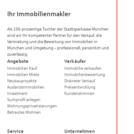
Kombination aus ruhigem Wohnen im Grünen,
gewachsener Infrastruktur und sehr guter Erreichbarkeit
Ihr Immobilienmakler
– eine der gefragten Wohnlagen im Münchner
Nordwesten.
Als 100-prozentige Tochter der Stadtsparkasse München
sind wir Ihr kompetenter Partner für den Verkauf, die
Vermietung und die Bewertung von Immobilien in
München und Umgebung – professionell, persönlich und
zuverlässig.
Angebote
Verkäufer
Immobilien Kauf
Immobilie verkaufen
Immobilien Miete
Immobilienbewertung
Neubauprojekte
Diskreter Verkauf
Auslandsimmobilien
Preisentwicklung
Investment
Kundenstimmen
Suchprofil anlegen
Wohnungsprivatisierungen
Betreutes Wohnen
Service
Unternehmen