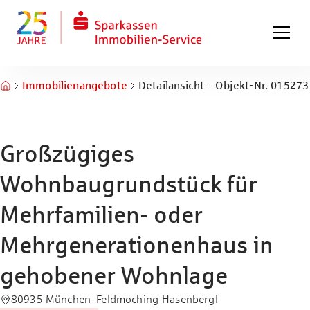
Zum Hauptinhalt springen
Zum Fuß springen
Immobilienangebote
Detailansicht – Objekt-Nr. 015273
Großzügiges
Wohnbaugrundstück für
Mehrfamilien- oder
Mehrgenerationenhaus in
gehobener Wohnlage
80935 München–Feldmoching-Hasenbergl