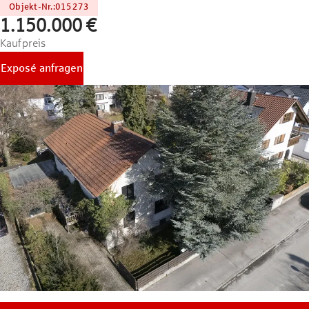
Objekt-Nr.
:
015273
1.150.000 €
Kaufpreis
Exposé anfragen