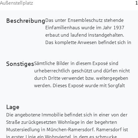
Außenstellplatz
1
Beschreibung
Das unter Ensembleschutz stehende
Einfamilienhaus wurde im Jahr 1937
erbaut und laufend instandgehalten.
Das komplette Anwesen befindet sich in
einem dem Alter entsprechend sehr
guten Zustand. Die Eigentümer
Sonstiges
Sämtliche Bilder in diesem Exposé sind
bewohnen das Haus seit 60 Jahren. Es
urheberrechtlich geschützt und dürfen nicht
wurden unter anderem viele neue
durch Dritte verwendet bzw. weitergegeben
Fenster eingebaut und der Dachboden
werden. Dieses Exposé wurde mit Sorgfalt
gedämmt. Ein absolutes Highlight ist
zusammengestellt. Alle darin enthaltenen
das ca. 770 m² große Grundstück in
Angaben über das Objekt beruhen auf
Südausrichtung. Es grenzt unmittelbar
Lage
Informationen des Verkäufers. Eine Haftung
an einen kleinen Park, der die Anlage
Die angebotene Immobilie befindet sich in einer von der
für deren Richtigkeit und Vollständigkeit
vom Mittleren Ring trennt. Die
Straße zurückgesetzten Wohnlage in der begehrten
können wir nicht übernehmen.
großzügige, zum Teil überdachte
Mustersiedlung in München-Ramersdorf. Ramersdorf ist
Terrasse bietet einen wunderschönen
in erster Linie ein Wohnviertel, in dem es schmucke