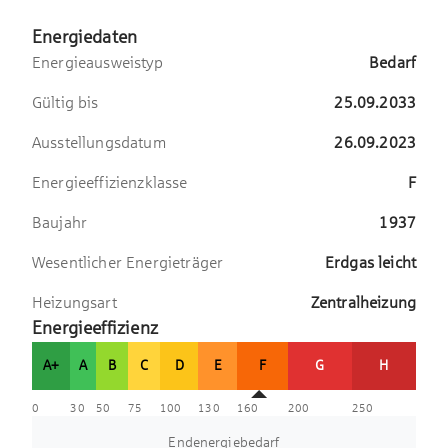
Energiedaten
Energieausweistyp
Bedarf
Gültig bis
25.09.2033
Ausstellungsdatum
26.09.2023
Energieeffizienzklasse
F
Baujahr
1937
Wesentlicher Energieträger
Erdgas leicht
Heizungsart
Zentralheizung
Energieeffizienz
A+
A
B
C
D
E
F
G
H
0
30
50
75
100
130
160
200
250
Endenergiebedarf