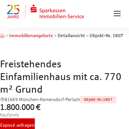
Zum Hauptinhalt springen
Zum Fuß springen
Immobilienangebote
Detailansicht – Objekt-Nr. 1807
Freistehendes
Einfamilienhaus mit ca. 770
m² Grund
81669 München–Ramersdorf-Perlach
Objekt-Nr.
:
1807
1.800.000 €
Kaufpreis
Exposé anfragen