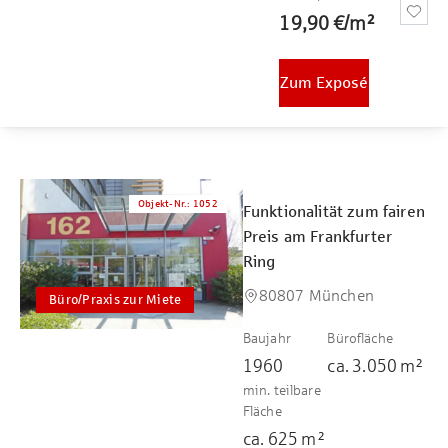
19,90 €
/
m²
Zum Exposé
Objekt-Nr.
:
1052
Funktionalität zum fairen
Preis am Frankfurter
Ring
80807 München
Büro/Praxis zur Miete
Baujahr
Bürofläche
1960
ca.
3.050
m²
min. teilbare
Fläche
ca.
625
m²