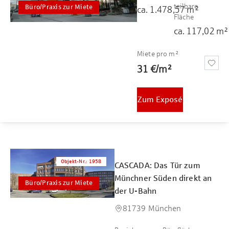
teilbare
Büro/Praxis zur Miete
ca.
1.478,57
m²
Fläche
ca.
117,02
m²
Miete pro m²
31 €
/
m²
Zum Exposé
Objekt-Nr.
:
1958
CASCADA: Das Tür zum
Münchner Süden direkt an
Büro/Praxis zur Miete
der U-Bahn
81739 München