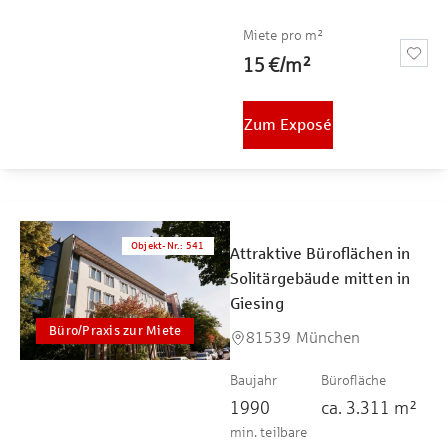
Miete pro m²
15 €
/
m²
Zum Exposé
Objekt-Nr.
:
541
Attraktive Büroflächen in
Solitärgebäude mitten in
Giesing
Büro/Praxis zur Miete
81539 München
Baujahr
Bürofläche
1990
ca.
3.311
m²
min. teilbare