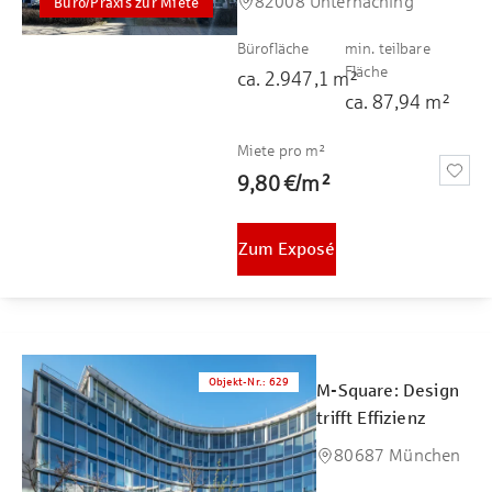
82008 Unterhaching
Büro/Praxis zur Miete
Bürofläche
min. teilbare
Fläche
ca.
2.947,1
m²
ca.
87,94
m²
Miete pro m²
9,80 €
/
m²
Zum Exposé
Objekt-Nr.
:
629
M-Square: Design
trifft Effizienz
80687 München