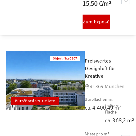
15,50 €
/
m²
Zum Exposé
Objekt-Nr.
:
6107
Preiswertes
Designloft für
Kreative
81369 München
Bürofläche
min.
Büro/Praxis zur Miete
teilbare
ca.
4.400,49
m²
Fläche
ca.
368,2
m²
Miete pro m²