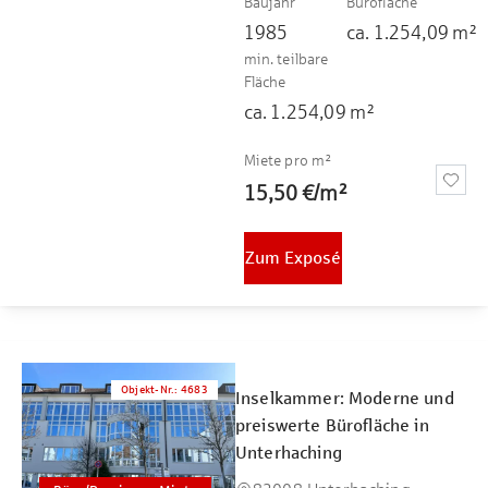
Baujahr
Bürofläche
1985
ca.
1.254,09
m²
min. teilbare
Fläche
ca.
1.254,09
m²
Miete pro m²
15,50 €
/
m²
Zum Exposé
Objekt-Nr.
:
4683
Inselkammer: Moderne und
preiswerte Bürofläche in
Unterhaching