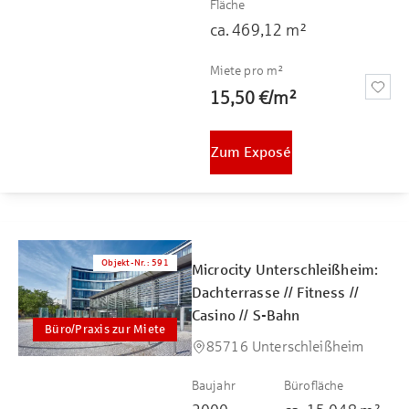
Fläche
ca.
469,12
m²
Miete pro m²
15,50 €
/
m²
Zum Exposé
Objekt-Nr.
:
591
Microcity Unterschleißheim:
Dachterrasse // Fitness //
Casino // S-Bahn
Büro/Praxis zur Miete
85716 Unterschleißheim
Baujahr
Bürofläche