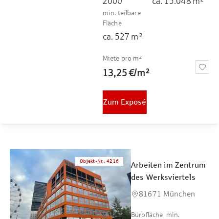
2000
ca.
15.048
m²
min. teilbare
Fläche
ca.
527
m²
Miete pro m²
13,25 €
/
m²
Zum Exposé
Objekt-Nr.
:
4216
Arbeiten im Zentrum
des Werksviertels
81671 München
Bürofläche
min.