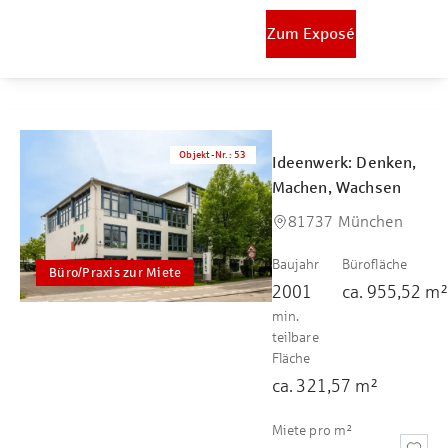
Zum Exposé
Objekt-Nr.
:
53
Ideenwerk: Denken,
Machen, Wachsen
81737 München
Baujahr
Bürofläche
Büro/Praxis zur Miete
2001
ca.
955,52
m
min.
teilbare
Fläche
ca.
321,57
m²
Miete pro m²