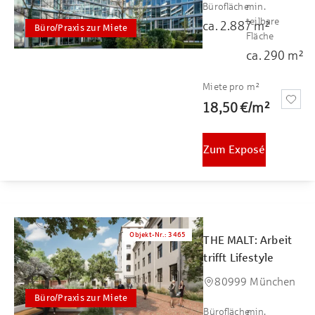
Bürofläche
min.
teilbare
ca.
2.887
m²
Büro/Praxis zur Miete
Fläche
ca.
290
m²
Miete pro m²
18,50 €
/
m²
Zum Exposé
Objekt-Nr.
:
3465
THE MALT: Arbeit
trifft Lifestyle
80999 München
Büro/Praxis zur Miete
Bürofläche
min.