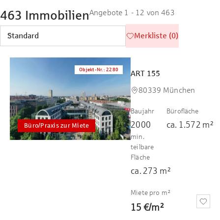
463 Immobilien
Angebote 1 - 12 von 463
Merkliste (0)
Objekt-Nr.
:
2280
ART 155
80339 München
Baujahr
Bürofläche
2000
ca.
1.572
m²
Büro/Praxis zur Miete
min.
teilbare
Fläche
ca.
273
m²
Miete pro m²
15 €
/
m²