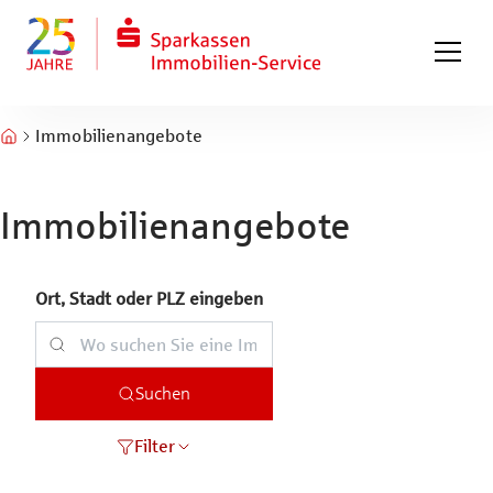
Zum Hauptinhalt springen
Zum Fuß springen
Immobilienangebote
Immobilienangebote
Ort, Stadt oder PLZ eingeben
Suchen
Filter