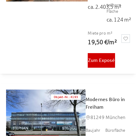
teilbare
ca.
2.403,5
m²
Fläche
ca.
124
m²
Miete pro m²
19,50 €
/
m²
Zum Exposé
Objekt-Nr.
:
4193
Modernes Büro in
Freiham
81249 München
Baujahr
Bürofläche