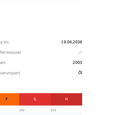
ig bis
19.04.2036
 Warmwasser
ahr
2003
uerungsart
Öl
F
G
H
200
250