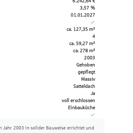
6.242,64 €
3,57 %
01.01.2027
ca.
127,35
m²
4
ca.
59,27
m²
ca.
278
m²
2003
Gehoben
gepflegt
Massiv
Satteldach
Ja
voll erschlossen
Einbauküche
m Jahr 2003 in solider Bauweise errichtet und