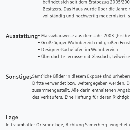
befindet sich seit dem Erstbezug 2005/2
Besitzers. Das Haus wurde über die Jahre 
vollständig und hochwertig modernisiert, 
guten und bezugsfertigen Zustand präsenti
Mit einer Wohnfläche von ca. 126,80 m² ü
Ausstattung
• Massivbauweise aus dem Jahr 2003 (Erstb
und zugleich wohnliche Raumaufteilung. D
• Großzügiger Wohnbereich mit großen Fenste
das Herzstück des Hauses und wird durch e
• Designer-Kachelofen im Wohnbereich
der eine besonders behagliche Wohnatmosp
• Überdachte Terrasse mit Glasdach, teilweis
helle, lichtdurchflutete Räume und unters
• Hochwertiger Parkettboden aus Buche im 
Ein besonderes Highlight ist die großzügi
Eiche (2010) im Dachgeschoss
beheizbare Terrasse, die den Wohnbereich 
Sonstiges
Sämtliche Bilder in diesem Exposé sind urheber
• Einbauküche vorhanden
angrenzende geflieste Steinbodenterrass
Dritte verwendet bzw. weitergegeben werden. D
• Diverse Einbaumöbel im Haus
Garten bietet zusätzlichen Raum für Erhol
zusammengestellt. Alle darin enthaltenen Anga
• Gäste-WC im Erdgeschoss
Grünen.
des Verkäufers. Eine Haftung für deren Richtigk
• Badezimmer mit Dusche und Eckbadewann
Auch der Untergeschossbereich überzeugt d
übernehmen.
• Großer Hobbyraum mit zusätzlichen Kamin
klassischen Kellerflächen steht ein hochw
- Waschküche mit Dusche im Untergeschoss
der mit einer integrierten Bartheke sowie 
Lage
• Garage mit installierter Wallbox
Voraussetzungen für gemütliche Abende od
In traumhafter Ortsrandlage, Richtung Samerberg, eingebett
• Nutzung eines Außenstellplatzes
Das Grundstück umfasst ca. 278 m² und biet