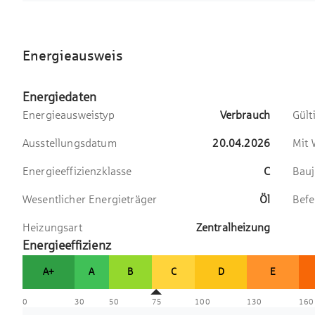
Energieausweis
Energiedaten
Energieausweistyp
Verbrauch
Gült
Ausstellungsdatum
20.04.2026
Mit
Energieeffizienzklasse
C
Bauj
Wesentlicher Energieträger
Öl
Befe
Heizungsart
Zentralheizung
Energieeffizienz
A+
A
B
C
D
E
0
30
50
75
100
130
160