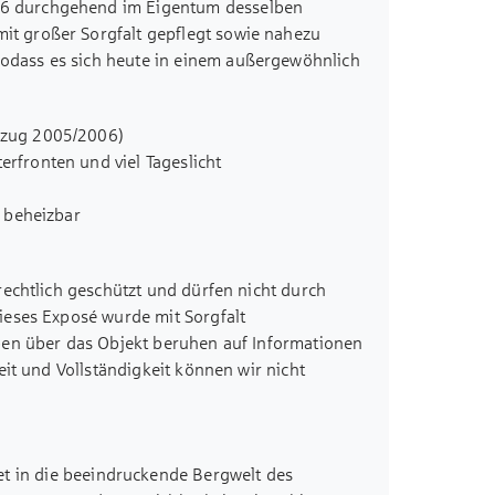
006 durchgehend im Eigentum desselben
mit großer Sorgfalt gepflegt sowie nahezu
sodass es sich heute in einem außergewöhnlich
ert.
berzeugt die Immobilie durch eine durchdachte
ezug 2005/2006)
er großzügige Wohn- und Essbereich bildet
rfronten und viel Tageslicht
inen stilvollen Designer-Kachelofen geprägt,
häre schafft. Große Fensterfronten sorgen für
e beheizbar
treichen das freundliche Wohngefühl.
Wohnbereich (2006) und Parkettboden aus
ge mit einem Glasdach überdachte und teilweise
harmonisch ins Freie erweitert. Die
rechtlich geschützt und dürfen nicht durch
e mit Markise und dem gut eingewachsenen
ieses Exposé wurde mit Sorgfalt
ung, Freizeit und entspannte Stunden im
ben über das Objekt beruhen auf Informationen
eit und Vollständigkeit können wir nicht
e
urch seine vielseitige Nutzbarkeit. Neben
 im Untergeschoss
ertig ausgebauter Hobbyraum zur Verfügung,
TV-Anschluss ausgestattet ist und damit ideale
er gesellige Runden bietet.
et in die beeindruckende Bergwelt des
et zusätzlich praktische Stellmöglichkeiten