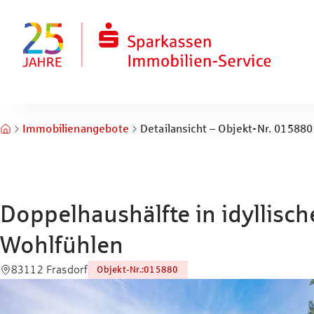
Zum Hauptinhalt springen
Zum Fuß springen
Immobilienangebote
Detailansicht – Objekt-Nr. 015880
Doppelhaushälfte in idyllisc
Wohlfühlen
83112 Frasdorf
Objekt-Nr.
:
015880