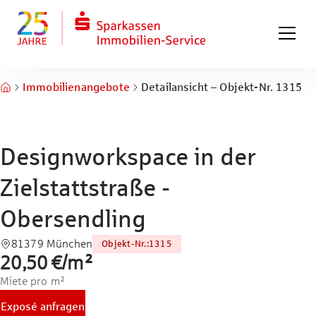
Zum Hauptinhalt springen
Zum Fuß springen
Immobilienangebote
Detailansicht – Objekt-Nr. 1315
Designworkspace in der
Zielstattstraße -
Obersendling
81379 München
Objekt-Nr.
:
1315
20,50 €
/
m²
Miete pro m²
Exposé anfragen