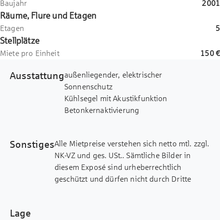
Baujahr
2001
Räume, Flure und Etagen
Etagen
5
Stellplätze
Miete pro Einheit
150 €
Ausstattung
außenliegender, elektrischer
Sonnenschutz
Kühlsegel mit Akustikfunktion
Betonkernaktivierung
Doppelboden (Die Funktionsfähigkeit des
vorhandenen CAT6-Netzwerkes ist
Sonstiges
Alle Mietpreise verstehen sich netto mtl. zzgl.
mieterseitig zu prüfen.)
NK-VZ und ges. USt.. Sämtliche Bilder in
Bodenbelag nach Mieterwunsch
diesem Exposé sind urheberrechtlich
bildschirmarbeitsplatzgerechte
geschützt und dürfen nicht durch Dritte
Beleuchtung
verwendet bzw. weitergegeben werden.
Trockenbauwände
Dieses Exposé wurde mit Sorgfalt
flexible Raumaufteilung von Open Space,
Lage
zusammengestellt. Alle darin enthaltenen
Kombi-Büro bis Einzelverzimmerung