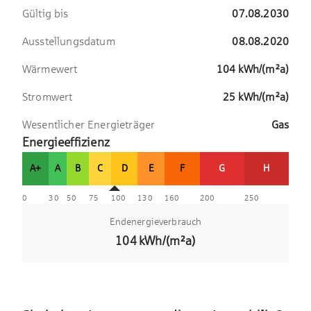
Gültig bis
07.08.2030
Ausstellungsdatum
08.08.2020
Wärmewert
104
kWh/(m²a)
Stromwert
25
kWh/(m²a)
Wesentlicher Energieträger
Gas
Energieeffizienz
A+
A
B
C
D
E
F
G
H
0
30
50
75
100
130
160
200
250
Endenergieverbrauch
104
kWh/(m²a)