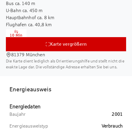
Bus ca. 140 m
Angaben über das Objekt beruhen auf
möglich
U-Bahn ca. 450 m
Informationen des Vermieters. Eine Haftung
ca. 2,50 m - ca. 3,00 m Deckenhöhe
Hauptbahnhof ca. 8 km
für deren Richtigkeit und Vollständigkeit
ca. 1,35 m - ca. 1,70 m Achsmaß
Flughafen ca. 40,8 km
können wir nicht übernehmen. Sämtliche
Nutzung der Kantine im Nachbargebäude
Autobahn ca. 3,6 km
Flächenangaben stellen ca.-Angaben da.
möglich
10 Min
Gewerbesteuerhebesatz 490%
Endenergieverbrauch Strom: 25 kWh / (m² x
Karte vergrößern
a)
Endenergieverbrauch Wärme: 104 kWh / (m²
81379 München
x a)
Die Karte dient lediglich als Orientierungshilfe und stellt nicht die
exakte Lage dar. Die vollständige Adresse erhalten Sie bei uns.
Energieausweis
Energiedaten
Baujahr
2001
Energieausweistyp
Verbrauch