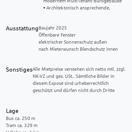
modernem Multi-Tenant-Bürogebäude
• Architektonisch ansprechende,
hochwärmegedämmte Aluminium-
Rahmen-Fassade in Bronze- und
Ausstattung
Baujahr 2025
Messingtönen
Öffenbare Fenster
• Exklusives Interiordesign-Konzept,
elektrischer Sonnenschutz außen
eigens entwickelt unter dem Motto
nach Mieterwunsch Blendschutz innen
„High Tech meets High Touch“ vom
Teeküche nach Absprache mit dem Mieter
Designer Matteo Thun
Akustisch wirksame Heiz-/ Kühlsegel
• Flexible Flächen für individuelle
Sonstiges
Alle Mietpreise verstehen sich netto mtl. zzgl.
Lichte Raumhöhe von 3,00 m - 4,30 m
Raumkonzepte von Zellenstruktur bis
NK-VZ und ges. USt.. Sämtliche Bilder in
Raumtiefe von 15,10 m - 20,80 m
New Work
diesem Exposé sind urheberrechtlich
Rastermass von 1,35 m
• Horizontal & vertikal kombinierbare
geschützt und dürfen nicht durch Dritte
Personenaufzug vorhanden
Flächen (House in House-Optionen)
verwendet bzw. weitergegeben werden.
Zugangskontrolle, Kameraüberwachung,
• Wärmeversorgung durch Fernwärme,
Dieses Exposé wurde mit Sorgfalt
Videogegensprechanlage
Heizung über akustisch wirksame Heiz-
Lage
zusammengestellt. Alle darin enthaltenen
Kantine
Kühl-Segel, Betrieb durch Photovoltaik,
Bus ca. 250 m
Angaben über das Objekt beruhen auf
Ladesäulen E-Autos
Grundwasserkühlung und intelligente
Tram ca. 329 m
Informationen des Vermieters. Eine Haftung
Mech. Be- und Entlüftung
Gebäudetechnik, Freiflächengestaltung