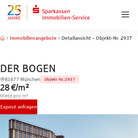
Zum Hauptinhalt springen
Zum Fuß springen
Immobilienangebote
Detailansicht – Objekt-Nr. 2937
DER BOGEN
81677 München
Objekt-Nr.
:
2937
28 €
/
m²
Miete pro m²
Exposé anfragen