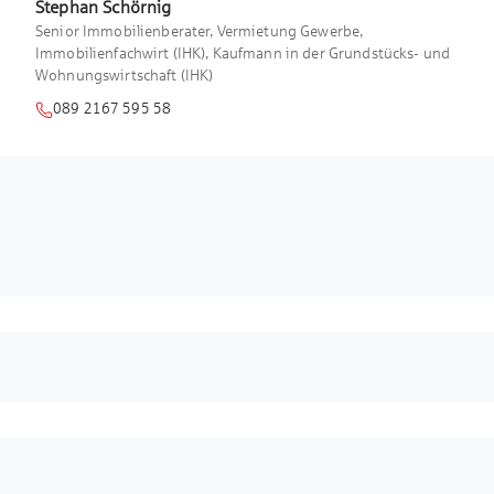
Stephan
Schörnig
und 48 Außenstellplätze für Fahrräder
Senior Immobilienberater, Vermietung Gewerbe,
sowie E-Bikes, Allgemeinduschen und
Immobilienfachwirt (IHK), Kaufmann in der Grundstücks- und
Umkleidekabinen im UG, Möglichkeit
Wohnungswirtschaft (IHK)
der E-Ladestationen-Aufrüstung
089 2167 595 58