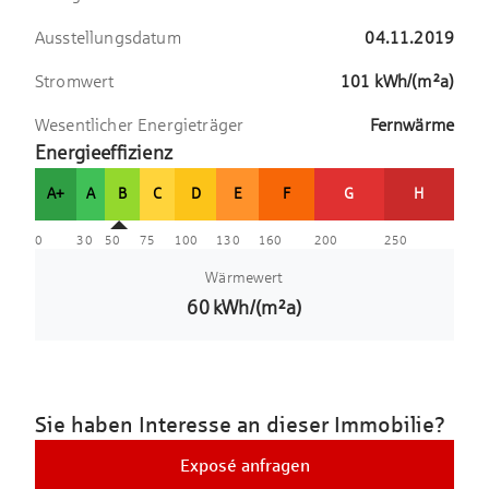
Ausstellungsdatum
04.11.2019
Stromwert
101
kWh/(m²a)
Wesentlicher Energieträger
Fernwärme
Energieeffizienz
A+
A
B
C
D
E
F
G
H
0
30
50
75
100
130
160
200
250
Wärmewert
60
kWh/(m²a)
Sie haben Interesse an dieser Immobilie?
Exposé anfragen