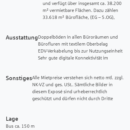
und verfügt über insgesamt ca. 38.200
m² vermietbare Flächen. Dazu zählen
33.618 m² Bürofläche, (EG – 5.OG),
1.334 m² Gastronomiefläche im EG und
3.250 m² Lagerfläche (UG 1. und 2.).
Ausstattung
Doppelböden in allen Büroräumen und
Die beiden Untergeschosse
Bürofluren mit textilem Oberbelag
beherbergen neben den Lagerflächen
EDV-Verkabelung bis zur Nutzungseinheit
eine Tiefgarage mit 396 Auto-
Sehr gute digitale Konnektivität im
Stellplätzen (Wallboxen möglich) und
gesamten Gebäude
eine Fahrradstation. Auf der aktuell zu
Grund- und Arbeitsplatzbeleuchtung
vermarktenden Geschossfläche sind bis
Sonstiges
Alle Mietpreise verstehen sich netto mtl. zzgl.
Flexibles Achsraster von 1,35 m lässt die
zu sechs voneinander unabhängig
NK-VZ und ges. USt.. Sämtliche Bilder in
Implementierung aller gängigen
erschließbaren Einheiten darstellbar. Es
diesem Exposé sind urheberrechtlich
Bürokonzepte wie bspw. Open Space,
stehen Büroflächen ab einer Größe von
geschützt und dürfen nicht durch Dritte
Kombi- oder Einzelbüro zu
ca. 280 m² zur Anmietung zur
verwendet bzw. weitergegeben werden.
Gesamtes Gebäude barrierefrei
Verfügung. Es wird eine Vermietung ab
Dieses Exposé wurde mit Sorgfalt
zugänglich
rund 900 m² angestrebt.
Lage
zusammengestellt. Alle darin enthaltenen
Natürliche Be- und Entlüftung
Bus ca. 150 m
Angaben über das Objekt beruhen auf
Kühlung und mechanische Be- und