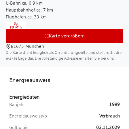
U-Bahn ca. 0,9 km
Informationen des Vermieters. Eine Haftung
Entlüftung optional möglich
Hauptbahnhof ca. 7 km
für deren Richtigkeit und Vollständigkeit
Heizung: Plattenheizkörper und Unterflur-
Flughafen ca. 33 km
können wir nicht übernehmen. Sämtliche
Konvektoren, raumweise steuerbar
Autobahn ca. 2,5 km
Flächenangaben stellen ca.-Angaben da.
Außenliegender Sonnenschutz (elektrisch)
10 Min
Gewerbesteuerhebesatz 490%
Abluftanlagen für die Tiefgarage sowie die
Karte vergrößern
WC-Schächte
81675 München
Die Karte dient lediglich als Orientierungshilfe und stellt nicht die
exakte Lage dar. Die vollständige Adresse erhalten Sie bei uns.
Energieausweis
Energiedaten
Baujahr
1999
Energieausweistyp
Verbrauch
Gültig bis
03.11.2029