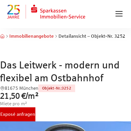
Zum Hauptinhalt springen
Zum Fuß springen
Immobilienangebote
Detailansicht – Objekt-Nr. 3252
Das Leitwerk - modern und
flexibel am Ostbahnhof
81675 München
Objekt-Nr.
:
3252
21,50 €
/
m²
Miete pro m²
Exposé anfragen