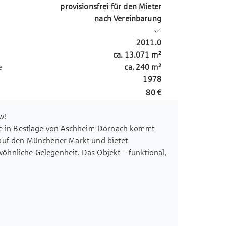
provisionsfrei für den Mieter
nach Vereinbarung
2011.0
ca.
13.071
m²
e
ca.
240
m²
1978
80 €
w!
ie in Bestlage von Aschheim-Dornach kommt
auf den Münchener Markt und bietet
hnliche Gelegenheit. Das Objekt – funktional,
 bietet Ihnen ein Höchstmaß an
eitsplätze, Laborbereiche für Forschung und
n – hier lassen sich unterschiedlichste
Nutzungsarten: Büro-, Labor- und Lagerflächen –