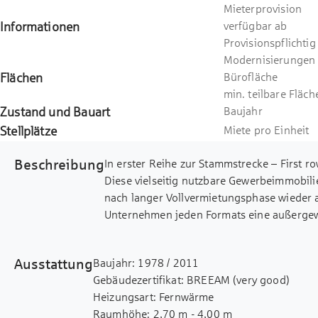
Mieterprovision
Informationen
verfügbar ab
Provisionspflichtig
Modernisierungen
Flächen
Bürofläche
min. teilbare Fläch
Zustand und Bauart
Baujahr
Stellplätze
Miete pro Einheit
Beschreibung
In erster Reihe zur Stammstrecke – First ro
Diese vielseitig nutzbare Gewerbeimmobil
nach langer Vollvermietungsphase wieder 
Unternehmen jeden Formats eine außergewö
flexibel, zukunftsorientiert. Die Immobilie
Gestaltungsspielraum. Ob moderne Büroarb
Ausstattung
Baujahr: 1978 / 2011
Entwicklung oder effiziente Lagerkapazitäte
Gebäudezertifikat: BREEAM (very good)
Geschäftsmodelle optimal abbilden.
Heizungsart: Fernwärme
Raumhöhe: 2,70 m - 4,00 m
Ihre Vorteile auf einen Blick: Vielseitige 