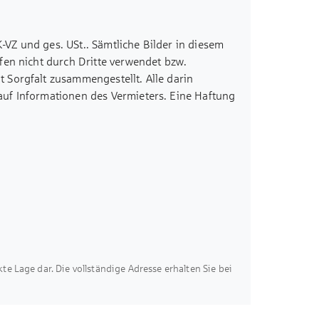
ew Work, Forschung & Entwicklung oder
K-VZ und ges. USt.. Sämtliche Bilder in diesem
ssen mit Alpenblick! Begrünter Innenhof mit
fen nicht durch Dritte verwendet bzw.
 Sorgfalt zusammengestellt. Alle darin
orgt für Versorgung direkt vor Ort
uf Informationen des Vermieters. Eine Haftung
der Fassade möglich
en wir nicht übernehmen. Sämtliche
ragenstellplätzen mit E-Lademöglichkeiten
ebedarf Strom: 28 kWh/(m²*a), Energiebedarf
ur wenige Gehminuten zur S Bahn – ideal für
akte Lage dar. Die vollständige Adresse erhalten Sie bei