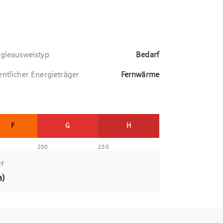
gieausweistyp
Bedarf
ntlicher Energieträger
Fernwärme
F
G
H
200
250
rf
a)