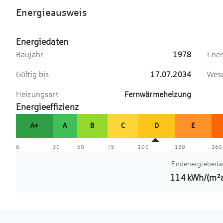
Energieausweis
Energiedaten
Baujahr
1978
Ener
Gültig bis
17.07.2034
Wese
Heizungsart
Fernwärmeheizung
Energieeffizienz
A+
A
B
C
D
E
0
30
50
75
100
130
160
Endenergiebeda
114
kWh/(m²