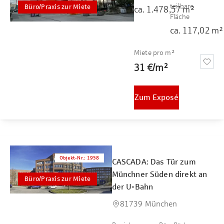
teilbare
Büro/Praxis zur Miete
ca.
1.478,57
m²
Fläche
ca.
117,02
m²
Miete pro m²
31 €
/
m²
Zum Exposé
Objekt-Nr.
:
1958
CASCADA: Das Tür zum
Münchner Süden direkt an
Büro/Praxis zur Miete
der U-Bahn
81739 München