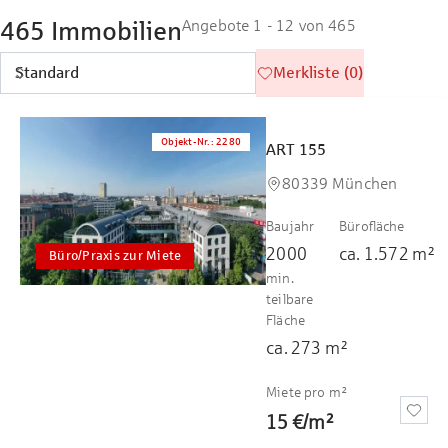
465 Immobilien
Angebote 1 - 12 von 465
Merkliste (0)
Objekt-Nr.
:
2280
ART 155
80339 München
Baujahr
Bürofläche
2000
ca.
1.572
m²
Büro/Praxis zur Miete
min.
teilbare
Fläche
ca.
273
m²
Miete pro m²
15 €
/
m²