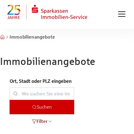
Zum Hauptinhalt springen
Zum Fuß springen
Immobilienangebote
Immobilienangebote
Ort, Stadt oder PLZ eingeben
Suchen
Filter