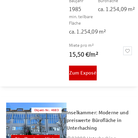
Baujahr
Bürofläche
1985
ca.
1.254,09
m²
min. teilbare
Fläche
ca.
1.254,09
m²
Miete pro m²
15,50 €
/
m²
Zum Exposé
Objekt-Nr.
:
4683
Inselkammer: Moderne und
preiswerte Bürofläche in
Unterhaching