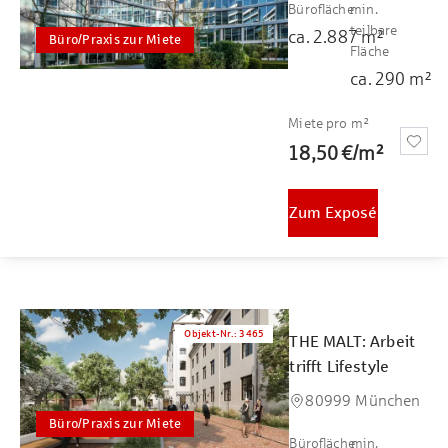
Bürofläche
min.
teilbare
ca.
2.887
m²
Büro/Praxis zur Miete
Fläche
ca.
290
m²
Miete pro m²
18,50 €
/
m²
Zum Exposé
Objekt-Nr.
:
3465
THE MALT: Arbeit
trifft Lifestyle
80999 München
Büro/Praxis zur Miete
Bürofläche
min.