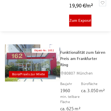
19,90 €
/
m²
Zum Exposé
Objekt-Nr.
:
1052
Funktionalität zum fairen
Preis am Frankfurter
Ring
80807 München
Büro/Praxis zur Miete
Baujahr
Bürofläche
1960
ca.
3.050
m²
min. teilbare
Fläche
ca.
625
m²