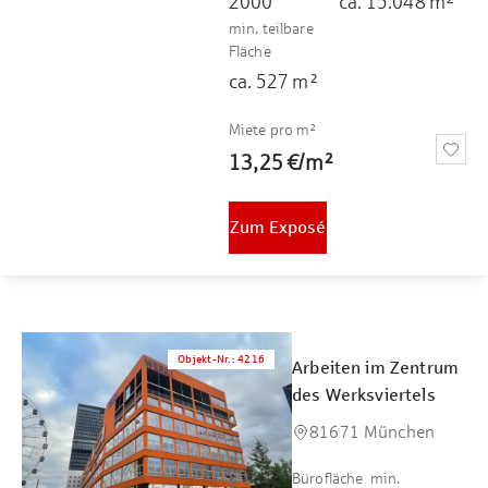
2000
ca.
15.048
m²
min. teilbare
Fläche
ca.
527
m²
Miete pro m²
13,25 €
/
m²
Zum Exposé
Objekt-Nr.
:
4216
Arbeiten im Zentrum
des Werksviertels
81671 München
Bürofläche
min.