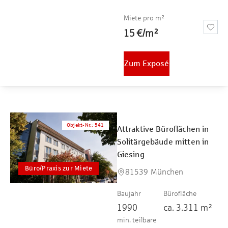
Miete pro m²
15 €
/
m²
Zum Exposé
Objekt-Nr.
:
541
Attraktive Büroflächen in
Solitärgebäude mitten in
Giesing
Büro/Praxis zur Miete
81539 München
Baujahr
Bürofläche
1990
ca.
3.311
m²
min. teilbare