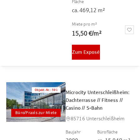
Fläche
ca.
469,12
m²
Miete pro m²
15,50 €
/
m²
Zum Exposé
Objekt-Nr.
:
591
Microcity Unterschleißheim:
Dachterrasse // Fitness //
Casino // S-Bahn
Büro/Praxis zur Miete
85716 Unterschleißheim
Baujahr
Bürofläche