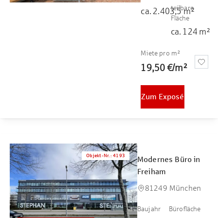
teilbare
ca.
2.403,5
m²
Fläche
ca.
124
m²
Miete pro m²
19,50 €
/
m²
Zum Exposé
Objekt-Nr.
:
4193
Modernes Büro in
Freiham
81249 München
Baujahr
Bürofläche