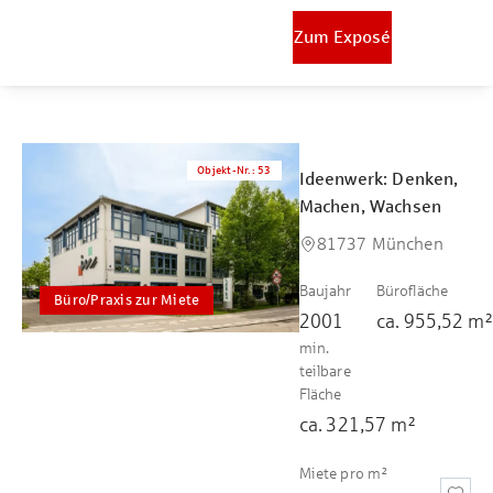
Zum Exposé
Objekt-Nr.
:
53
Ideenwerk: Denken,
Machen, Wachsen
81737 München
Baujahr
Bürofläche
Büro/Praxis zur Miete
2001
ca.
955,52
m
min.
teilbare
Fläche
ca.
321,57
m²
Miete pro m²