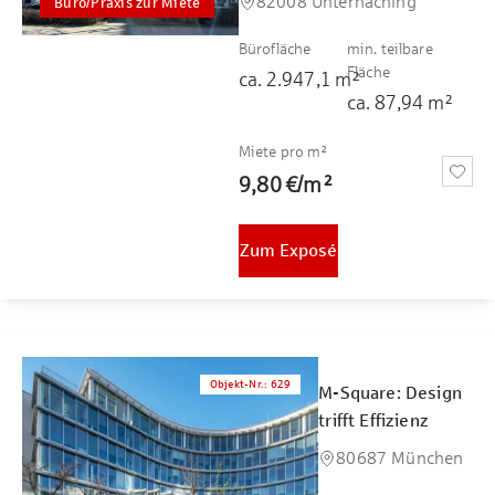
82008 Unterhaching
Büro/Praxis zur Miete
Bürofläche
min. teilbare
Fläche
ca.
2.947,1
m²
ca.
87,94
m²
Miete pro m²
9,80 €
/
m²
Zum Exposé
Objekt-Nr.
:
629
M-Square: Design
trifft Effizienz
80687 München