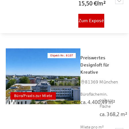
15,50 €
/
m²
Zum Exposé
Objekt-Nr.
:
6107
Preiswertes
Designloft für
Kreative
81369 München
Bürofläche
min.
Büro/Praxis zur Miete
teilbare
ca.
4.400,49
m²
Fläche
ca.
368,2
m²
Miete pro m²