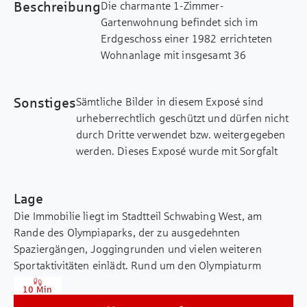
Beschreibung
Die charmante 1-Zimmer-
Gartenwohnung befindet sich im
Erdgeschoss einer 1982 errichteten
Wohnanlage mit insgesamt 36
Einheiten. Der trapezförmige Grundriss
des ca. 26 m² großen Wohnzimmers
Sonstiges
Sämtliche Bilder in diesem Exposé sind
schafft ein angenehmes Raumgefühl
urheberrechtlich geschützt und dürfen nicht
und flexible Einrichtungsmöglichkeiten.
durch Dritte verwendet bzw. weitergegeben
Ein neuwertiger Laminatboden sorgt
werden. Dieses Exposé wurde mit Sorgfalt
für modernes und dennoch warmes
zusammengestellt. Alle darin enthaltenen
Ambiente. Das hochwertig
Angaben über das Objekt beruhen auf
ausgestattete Badezimmer wurde vor
Lage
Informationen des Verkäufers. Eine Haftung
wenigen Jahren komplett saniert und
Die Immobilie liegt im Stadtteil Schwabing West, am
für deren Richtigkeit und Vollständigkeit
verfügt über eine bodengleiche XXL-
Rande des Olympiaparks, der zu ausgedehnten
können wir nicht übernehmen.
Dusche, einen formschönen Waschtisch
Spaziergängen, Joggingrunden und vielen weiteren
und ein WC. Gekocht wird in einer
Sportaktivitäten einlädt. Rund um den Olympiaturm
kompakten, geschickt integrierten
finden außerdem ganzjährig zahlreiche Events statt. Die
Küche. An warmen Tagen bietet die
10 Min
Lage ist ideal für Singles, die urbanes Leben, zahlreiche
überdachte wind‑ und regengeschützte