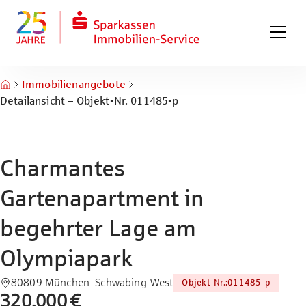
Zum Hauptinhalt springen
Zum Fuß springen
Immobilienangebote
Detailansicht – Objekt-Nr. 011485-p
Charmantes
Gartenapartment in
begehrter Lage am
Olympiapark
80809 München–Schwabing-West
Objekt-Nr.
:
011485-p
320.000 €